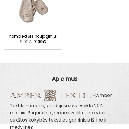
Komplektėlis naujagimiui
Original
Current
9.00
€
7.00
€
price
price
was:
is:
9.00€.
7.00€.
Apie mus
Amber
Textile – įmonė, pradėjusi savo veiklą 2012
metais. Pagrindinė įmonės veikla: prekyba
aukštos kokybės tekstilės gaminiais iš lino ir
medvilnės.