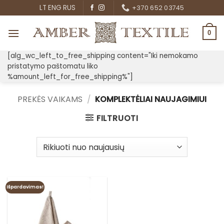
Skip
LT
ENG
RUS
+370 652 03745
to
content
0
[alg_wc_left_to_free_shipping content="Iki nemokamo
pristatymo paštomatu liko
%amount_left_for_free_shipping%"]
PREKĖS VAIKAMS
/
KOMPLEKTĖLIAI NAUJAGIMIUI
FILTRUOTI
Išpardavimas!