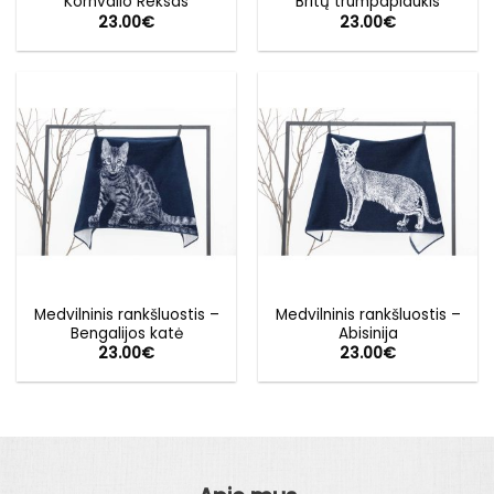
Kornvalio Reksas
Britų trumpaplaukis
23.00
€
23.00
€
Medvilninis rankšluostis –
Medvilninis rankšluostis –
Bengalijos katė
Abisinija
23.00
€
23.00
€