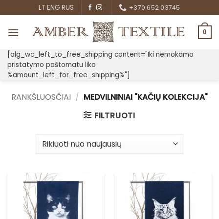
Skip
LT
ENG
RUS
+370 652 03745
to
content
0
[alg_wc_left_to_free_shipping content="Iki nemokamo
pristatymo paštomatu liko
%amount_left_for_free_shipping%"]
RANKŠLUOSČIAI
/
MEDVILNINIAI "KAČIŲ KOLEKCIJA"
FILTRUOTI