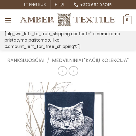
Skip
LT
ENG
RUS
+370 652 03745
to
content
0
[alg_wc_left_to_free_shipping content="Iki nemokamo
pristatymo paštomatu liko
%amount_left_for_free_shipping%"]
RANKŠLUOSČIAI
/
MEDVILNINIAI "KAČIŲ KOLEKCIJA"