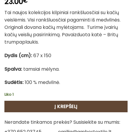
23.00
€
Tai naujos kolekcijos kilpiniai rankšluosčiai su kačių
veislėmis. Visi rankšluosčiai pagaminti iš medvilnės.
Originali dovana kačių mylėtojams. Turime įvairių
kačių veislių pasirinkimą. Pavaizduota katė – Britų
trumpaplaukis.
Dydis (cm):
67 x 150
Spalva:
tamsiai mėlyna.
Sudėtis:
100 % medvilnė.
Liko 1
Į KREPŠELĮ
Nerandate tinkamos prekės? Susisiekite su mumis:
+370 652 03745
emilija@ambertextile.lt