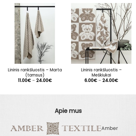
Lininis rankšluostis – Marta
Lininis rankšluostis –
(tamsus)
Meškiukai
Price
Price
11.00
€
–
24.00
€
6.00
€
–
24.00
€
range:
range:
11.00€
6.00€
through
through
24.00€
24.00€
Apie mus
Amber