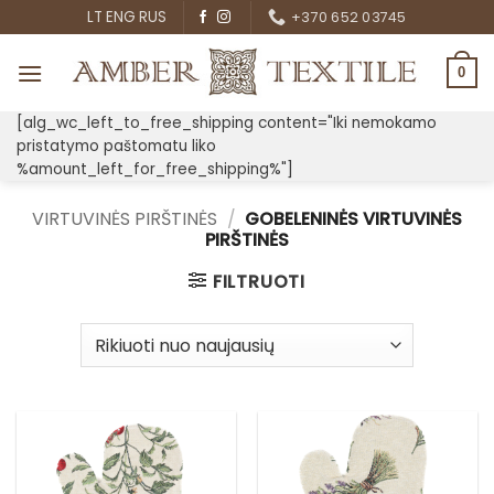
Skip
LT
ENG
RUS
+370 652 03745
to
content
0
[alg_wc_left_to_free_shipping content="Iki nemokamo
pristatymo paštomatu liko
%amount_left_for_free_shipping%"]
VIRTUVINĖS PIRŠTINĖS
/
GOBELENINĖS VIRTUVINĖS
PIRŠTINĖS
FILTRUOTI