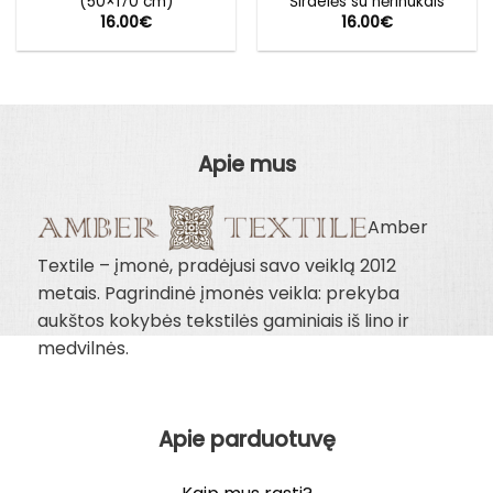
(50×170 cm)
Širdelės su nėrinukais
16.00
€
16.00
€
Apie mus
Amber
Textile – įmonė, pradėjusi savo veiklą 2012
metais. Pagrindinė įmonės veikla: prekyba
aukštos kokybės tekstilės gaminiais iš lino ir
medvilnės.
Apie parduotuvę