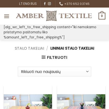
Skip
LT
ENG
RUS
+370 652 03745
to
content
0
[alg_wc_left_to_free_shipping content="Iki nemokamo
pristatymo paštomatu liko
%amount_left_for_free_shipping%"]
STALO TAKELIAI
/
LININIAI STALO TAKELIAI
FILTRUOTI