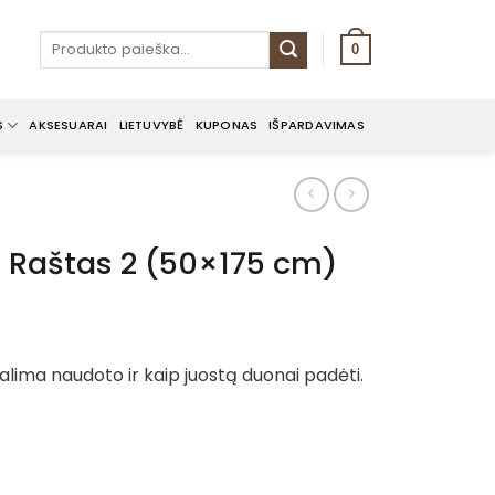
Ieškoti:
0
S
AKSESUARAI
LIETUVYBĖ
KUPONAS
IŠPARDAVIMAS
 – Raštas 2 (50×175 cm)
 Galima naudoto ir kaip juostą duonai padėti.