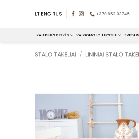
Skip
to
LT
ENG
RUS
+370 652 03745
content
KALĖDINĖS PREKĖS
VALGOMOJO TEKSTILĖ
SVETAIN
STALO TAKELIAI
/
LININIAI STALO TAKEL