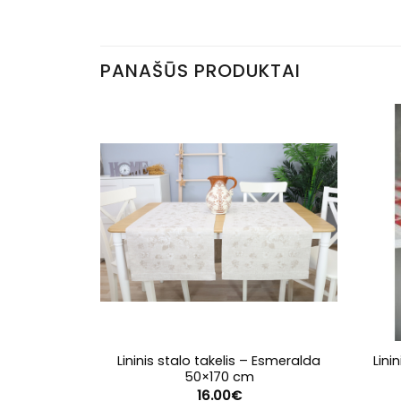
PANAŠŪS PRODUKTAI
Lininis stalo takelis – Esmeralda
Lini
50×170 cm
16.00
€