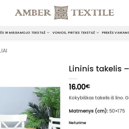
ĖS IR MIEGAMOJO TEKSTILĖ
VONIOS, PIRTIES TEKSTILĖ
PREKĖS VAIKAM
IAI
Lininis takelis
16.00
€
Kokybiškas takelis iš lino.
Matmenys (cm):
50×175
Neturime