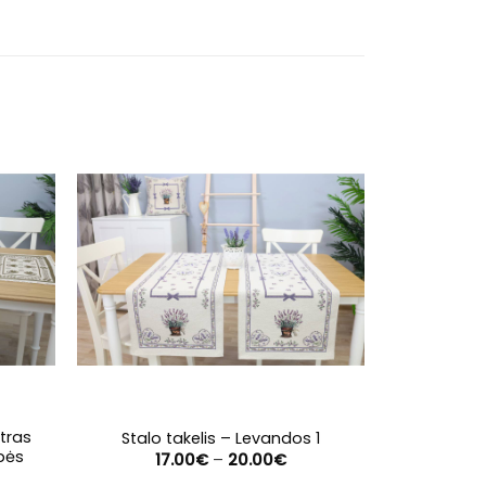
Išpardavim
ntras
Stalo take
Stalo takelis – Levandos 1
pės
nemokama
Price
17.00
€
–
20.00
€
range:
e
7