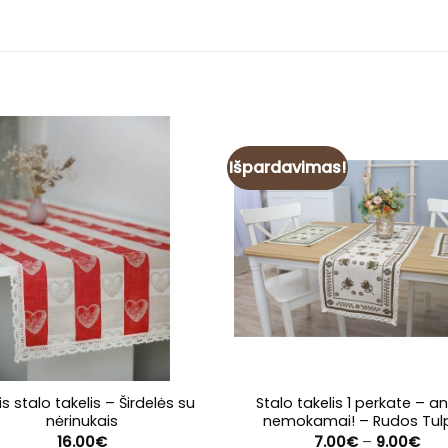
Išpardavimas!
nis stalo takelis – Širdelės su
Stalo takelis 1 perkate – a
nėrinukais
nemokamai! – Rudos Tul
Pric
16.00
€
7.00
€
–
9.00
€