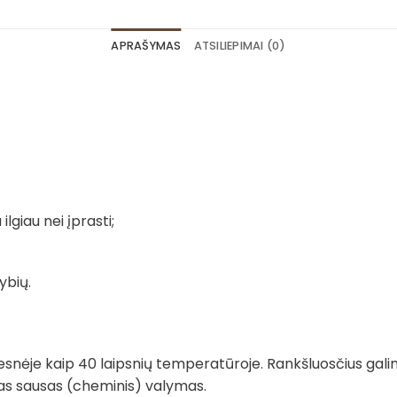
APRAŠYMAS
ATSILIEPIMAI (0)
ilgiau nei įprasti;
ybių.
snėje kaip 40 laipsnių temperatūroje. Rankšluosčius gali
imas sausas (cheminis) valymas.