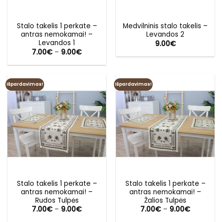
Stalo takelis 1 perkate –
Medvilninis stalo takelis –
antras nemokamai! –
Levandos 2
Levandos 1
9.00
€
Price
7.00
€
–
9.00
€
range:
7.00€
through
9.00€
Išpardavimas!
Išpardavimas!
Stalo takelis 1 perkate –
Stalo takelis 1 perkate –
antras nemokamai! –
antras nemokamai! –
Rudos Tulpės
Žalios Tulpės
Price
Price
7.00
€
–
9.00
€
7.00
€
–
9.00
€
range:
range:
7.00€
7.00€