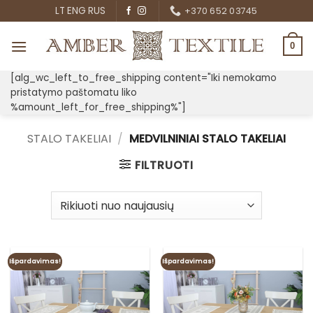
Skip
LT
ENG
RUS
+370 652 03745
to
content
0
[alg_wc_left_to_free_shipping content="Iki nemokamo
pristatymo paštomatu liko
%amount_left_for_free_shipping%"]
STALO TAKELIAI
/
MEDVILNINIAI STALO TAKELIAI
FILTRUOTI
Išpardavimas!
Išpardavimas!