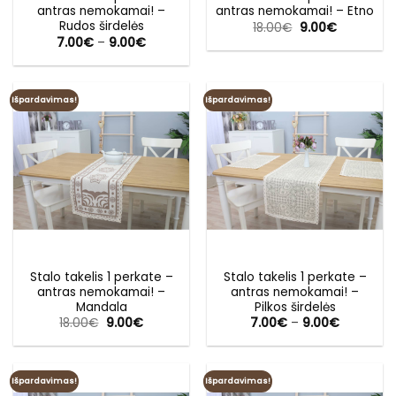
antras nemokamai! –
antras nemokamai! – Etno
Rudos širdelės
Original
Current
18.00
€
9.00
€
price
price
Price
7.00
€
–
9.00
€
was:
is:
range:
18.00€.
9.00€.
7.00€
through
9.00€
Išpardavimas!
Išpardavimas!
Stalo takelis 1 perkate –
Stalo takelis 1 perkate –
antras nemokamai! –
antras nemokamai! –
Mandala
Pilkos širdelės
Original
Current
Price
18.00
€
9.00
€
7.00
€
–
9.00
€
price
price
range:
was:
is:
7.00€
18.00€.
9.00€.
through
9.00€
Išpardavimas!
Išpardavimas!