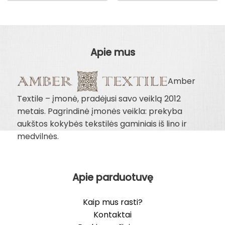
through
through
9.00€
9.00€
Apie mus
Amber
Textile – įmonė, pradėjusi savo veiklą 2012
metais. Pagrindinė įmonės veikla: prekyba
aukštos kokybės tekstilės gaminiais iš lino ir
medvilnės.
Apie parduotuvę
Kaip mus rasti?
Kontaktai