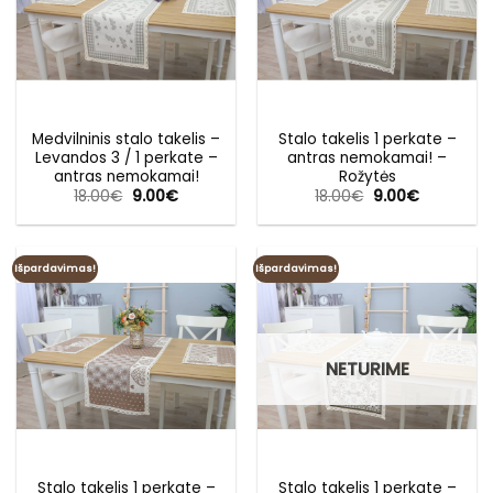
Medvilninis stalo takelis –
Stalo takelis 1 perkate –
Levandos 3 / 1 perkate –
antras nemokamai! –
antras nemokamai!
Rožytės
Original
Current
Original
Current
18.00
€
9.00
€
18.00
€
9.00
€
price
price
price
price
was:
is:
was:
is:
18.00€.
9.00€.
18.00€.
9.00€.
Išpardavimas!
Išpardavimas!
NETURIME
Stalo takelis 1 perkate –
Stalo takelis 1 perkate –