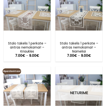
Stalo takelis 1 perkate –
Stalo takelis 1 perkate –
antras nemokamai! –
antras nemokamai! –
Kriauklės
Nameliai
Price
Price
7.00
€
–
9.00
€
7.00
€
–
9.00
€
range:
range:
7.00€
7.00€
through
through
9.00€
9.00€
Išpardavimas!
NETURIME