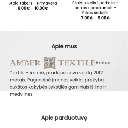
Stalo takelis 1 perkate –
Stalo takelis – Primavera
antras nemokamai! –
Price
8.00
€
–
10.00
€
range:
Pilkos širdelės
8.00€
Price
7.00
€
–
9.00
€
through
range:
10.00€
7.00€
through
9.00€
Apie mus
Amber
Textile – įmonė, pradėjusi savo veiklą 2012
metais. Pagrindinė įmonės veikla: prekyba
aukštos kokybės tekstilės gaminiais iš lino ir
medvilnės.
Apie parduotuvę