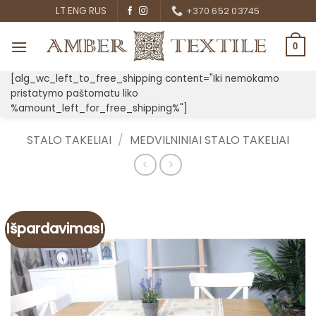
Skip
LT
ENG
RUS
+370 652 03745
to
content
0
[alg_wc_left_to_free_shipping content="Iki nemokamo
pristatymo paštomatu liko
%amount_left_for_free_shipping%"]
STALO TAKELIAI
/
MEDVILNINIAI STALO TAKELIAI
Išpardavimas!