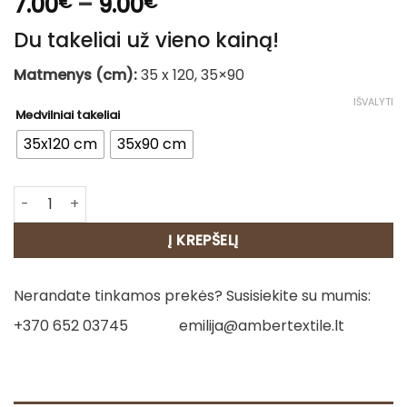
Price
7.00
–
9.00
€
€
range:
Du takeliai už vieno kainą!
7.00€
through
Matmenys (cm):
35 x 120, 35×90
9.00€
IŠVALYTI
Medvilniai takeliai
35x120 cm
35x90 cm
produkto kiekis: Stalo takelis 1 perkate – antras nemokam
Į KREPŠELĮ
Nerandate tinkamos prekės? Susisiekite su mumis:
+370 652 03745
emilija@ambertextile.lt