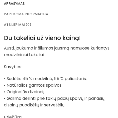
APRAŠYMAS
PAPILDOMA INFORMACIJA
ATSILIEPIMAI (0)
Du takeliai už vieno kainą!
Austi, jaukumo ir šilumos jausmą namuose kuriantys
medvilniniai takeliai.
Savybės:
• Sudėtis 45 % medvilnė, 55 % poliesteris;
• Natūralios gamtos spalvos;
• Originalūs dizainai;
• Galima derinti prie tokių pačių spalvų ir panašių
dizainų puodkėlių ir servetėlių.
Priežiūra