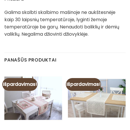
Galima skalbti skalbimo mašinoje ne aukštesnėje
kaip 30 laipsnių temperatūroje, lyginti žemoje
temperatūroje be garų. Nenaudoti baliklių ir dėmių
valiklių. Negalima džiovinti džiovyklėje.
PANAŠŪS PRODUKTAI
Išpardavimas!
Išpardavimas!