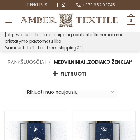
Skip
LT
ENG
RUS
+370 652 03745
to
content
0
[alg_wc_left_to_free_shipping content="Iki nemokamo
pristatymo paštomatu liko
%amount_left_for_free_shipping%"]
RANKŠLUOSČIAI
/
MEDVILNINIAI „ZODIAKO ŽENKLAI“
FILTRUOTI