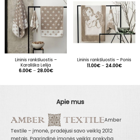
Lininis rankšluostis –
Lininis rankšluostis – Ponis
Karališka Lelija
Price
11.00
€
–
24.00
€
range:
Price
6.00
€
–
28.00
€
11.00€
range:
through
6.00€
24.00€
through
28.00€
Apie mus
Amber
Textile – įmonė, pradėjusi savo veiklą 2012
metais. Pagrindinė įmonės veikla: prekyba