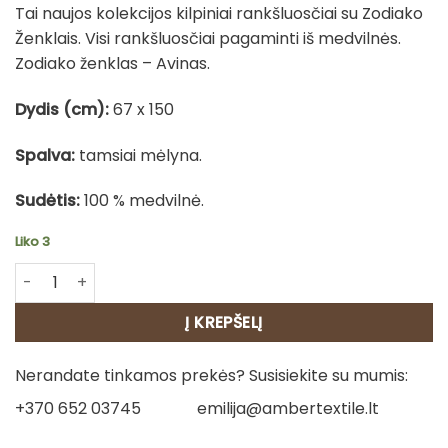
Tai naujos kolekcijos kilpiniai rankšluosčiai su Zodiako
Ženklais. Visi rankšluosčiai pagaminti iš medvilnės.
Zodiako ženklas – Avinas.
Dydis (cm):
67 x 150
Spalva:
tamsiai mėlyna.
Sudėtis:
100 % medvilnė.
Liko 3
produkto kiekis: Medvilninis rankšluostis - Avinas
Į KREPŠELĮ
Nerandate tinkamos prekės? Susisiekite su mumis:
+370 652 03745
emilija@ambertextile.lt