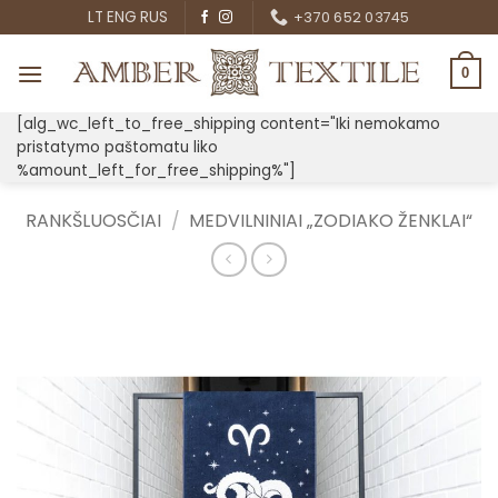
Skip
LT
ENG
RUS
+370 652 03745
to
content
0
[alg_wc_left_to_free_shipping content="Iki nemokamo
pristatymo paštomatu liko
%amount_left_for_free_shipping%"]
RANKŠLUOSČIAI
/
MEDVILNINIAI „ZODIAKO ŽENKLAI“