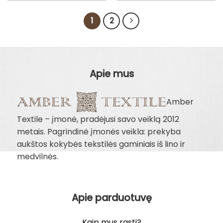
1
2
Apie mus
Amber
Textile – įmonė, pradėjusi savo veiklą 2012
metais. Pagrindinė įmonės veikla: prekyba
aukštos kokybės tekstilės gaminiais iš lino ir
medvilnės.
Apie parduotuvę
Kaip mus rasti?