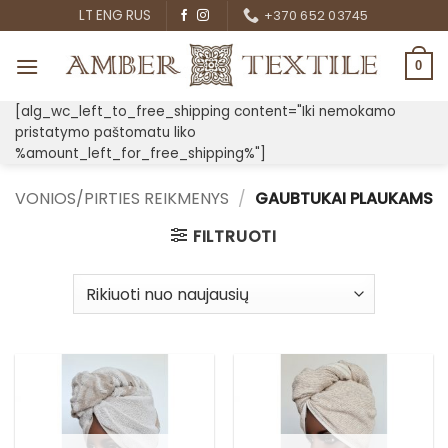
Skip
LT
ENG
RUS
+370 652 03745
to
content
0
[alg_wc_left_to_free_shipping content="Iki nemokamo
pristatymo paštomatu liko
%amount_left_for_free_shipping%"]
VONIOS/PIRTIES REIKMENYS
/
GAUBTUKAI PLAUKAMS
FILTRUOTI