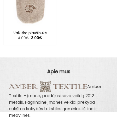
Vaikiška plaušinukė
Original
Current
4.00
€
3.00
€
price
price
was:
is:
4.00€.
3.00€.
Apie mus
Amber
Textile – įmonė, pradėjusi savo veiklą 2012
metais. Pagrindinė įmonės veikla: prekyba
aukštos kokybės tekstilės gaminiais iš lino ir
medvilnės.