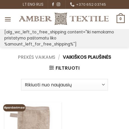
Skip
LT
ENG
RUS
+370 652 03745
to
content
0
[alg_wc_left_to_free_shipping content="Iki nemokamo
pristatymo paštomatu liko
%amount_left_for_free_shipping%"]
PREKĖS VAIKAMS
/
VAIKIŠKOS PLAUŠINĖS
FILTRUOTI
Išpardavimas!