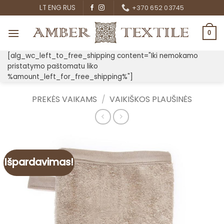
Skip
LT
ENG
RUS
+370 652 03745
to
content
0
[alg_wc_left_to_free_shipping content="Iki nemokamo
pristatymo paštomatu liko
%amount_left_for_free_shipping%"]
PREKĖS VAIKAMS
/
VAIKIŠKOS PLAUŠINĖS
Išpardavimas!