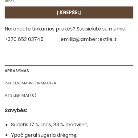
Liko 1
Į KREPŠELĮ
Nerandate tinkamos prekės? Susisiekite su mumis:
+370 652 03745
emilija@ambertextile.lt
APRAŠYMAS
PAPILDOMA INFORMACIJA
ATSILIEPIMAI (0)
Savybės:
Sudėtis 17 % linas, 83 % medvilnė;
Ypač gerai sugeria drėgmę;