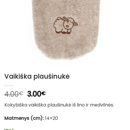
Vaikiška plaušinukė
Original
Current
4.00
3.00
€
€
price
price
Kokybiška vaikiška plaušinukė iš lino ir medvilnės.
was:
is:
4.00€.
3.00€.
Matmenys (cm):
14×20