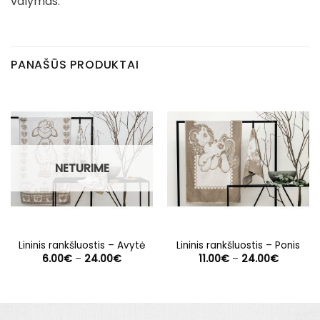
valymas.
PANAŠŪS PRODUKTAI
NETURIME
Lininis rankšluostis – Avytė
Lininis rankšluostis – Ponis
Price
Price
6.00
€
–
24.00
€
11.00
€
–
24.00
€
range:
range:
6.00€
11.00€
through
through
24.00€
24.00€