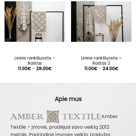
Lininis rankšluostis –
Lininis rankšluostis –
Raštas
Raštas 2
Price
Price
11.00
€
–
28.00
€
11.00
€
–
24.00
€
range:
range:
11.00€
11.00€
through
through
28.00€
24.00€
Apie mus
Amber
Textile – įmonė, pradėjusi savo veiklą 2012
metais. Pagrindinė įmonės veikla: prekyba