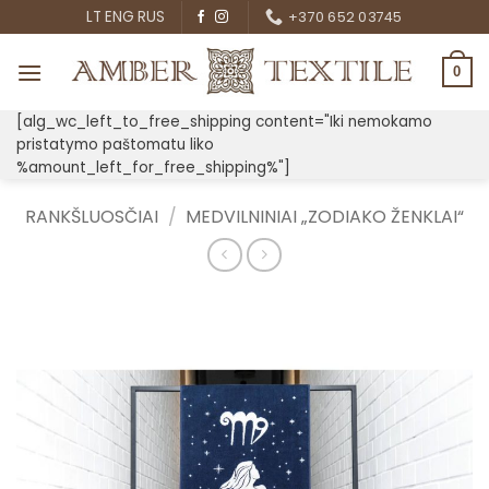
Skip
LT
ENG
RUS
+370 652 03745
to
content
0
[alg_wc_left_to_free_shipping content="Iki nemokamo
pristatymo paštomatu liko
%amount_left_for_free_shipping%"]
RANKŠLUOSČIAI
/
MEDVILNINIAI „ZODIAKO ŽENKLAI“