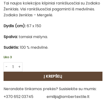
Tai naujos kolekcijos kilpiniai rankšluosčiai su Zodiako
Ženklais. Visi rankšluosčiai pagaminti iš medvilnės.
Zodiako ženklas – Mergelė.
Dydis (cm):
67 x 150
Spalva:
tamsiai mėlyna.
Sudėtis:
100 % medvilnė.
Liko 3
produkto kiekis: Medvilninis rankšluostis - Mergelė
Į KREPŠELĮ
Nerandate tinkamos prekės? Susisiekite su mumis:
+370 652 03745
emilija@ambertextile.lt