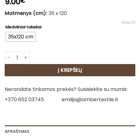
9.00
€
Matmenys (cm):
35 x 120
IŠVALYTI
Medvilniai takeliai
35x120 cm
produkto kiekis: Medvilninis stalo takelis - Levandos 2
Į KREPŠELĮ
Nerandate tinkamos prekės? Susisiekite su mumis:
+370 652 03745
emilija@ambertextile.lt
APRAŠYMAS