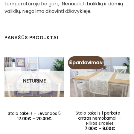
temperatūroje be garų. Nenaudoti baliklių ir dėmių
valiklių. Negalima džiovinti džiovyklėje.
PANAŠŪS PRODUKTAI
Išpardavimas!
NETURIME
Stalo takelis 1 perkate –
Stalo takelis – Levandos 5
antras nemokamai! –
Price
17.00
€
–
20.00
€
range:
Pilkos širdelės
17.00€
Price
7.00
€
–
9.00
€
through
range: