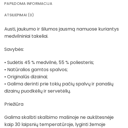
PAPILDOMA INFORMACIJA
ATSILIEPIMAI (0)
Austi, jaukumo ir šilumos jausmą namuose kuriantys
medvilniniai takeliai.
Savybės:
• Sudėtis 45 % medvilnė, 55 % poliesteris;
• Natūralios gamtos spalvos;
• Originalūs dizainai;
• Galima derinti prie tokių pačių spalvų ir panašių
dizainų puodkėlių ir servetėlių.
Priežiūra
Galima skalbti skalbimo mašinoje ne aukštesnėje
kaip 30 laipsnių temperatūroje, lyginti žemoje