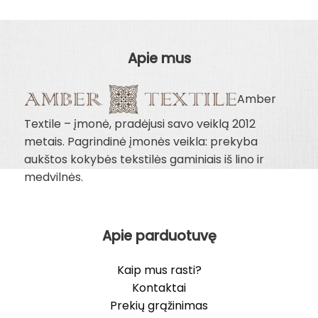
20.00€
7.00€
through
9.00€
Apie mus
Amber
Textile – įmonė, pradėjusi savo veiklą 2012
metais. Pagrindinė įmonės veikla: prekyba
aukštos kokybės tekstilės gaminiais iš lino ir
medvilnės.
Apie parduotuvę
Kaip mus rasti?
Kontaktai
Prekių grąžinimas