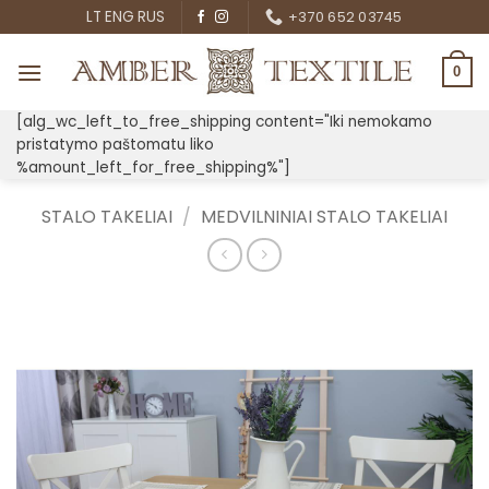
Skip
LT
ENG
RUS
+370 652 03745
to
content
0
[alg_wc_left_to_free_shipping content="Iki nemokamo
pristatymo paštomatu liko
%amount_left_for_free_shipping%"]
STALO TAKELIAI
/
MEDVILNINIAI STALO TAKELIAI