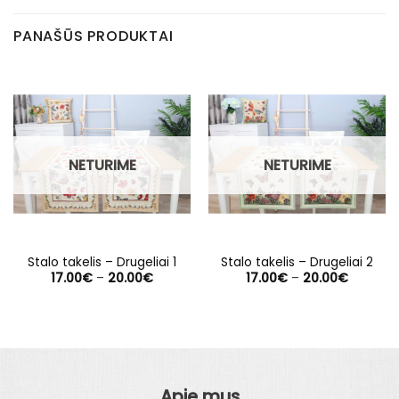
PANAŠŪS PRODUKTAI
NETURIME
NETURIME
Stalo takelis – Drugeliai 1
Stalo takelis – Drugeliai 2
Price
Price
17.00
€
–
20.00
€
17.00
€
–
20.00
€
range:
range:
17.00€
17.00€
through
through
20.00€
20.00€
Apie mus