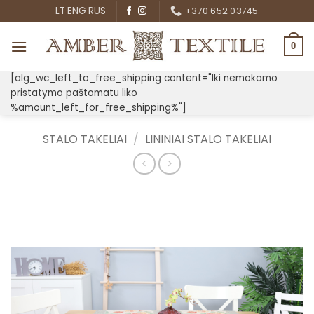
Skip
LT
ENG
RUS
+370 652 03745
to
content
0
[alg_wc_left_to_free_shipping content="Iki nemokamo
pristatymo paštomatu liko
%amount_left_for_free_shipping%"]
STALO TAKELIAI
/
LININIAI STALO TAKELIAI