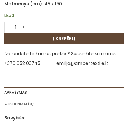
Matmenys (cm):
45 x 150
Liko 3
produkto kiekis: Lininis stalo takelis - Gėlės 2
Į KREPŠELĮ
Nerandate tinkamos prekės? Susisiekite su mumis:
+370 652 03745
emilija@ambertextile.lt
APRAŠYMAS
ATSILIEPIMAI (0)
Savybės: