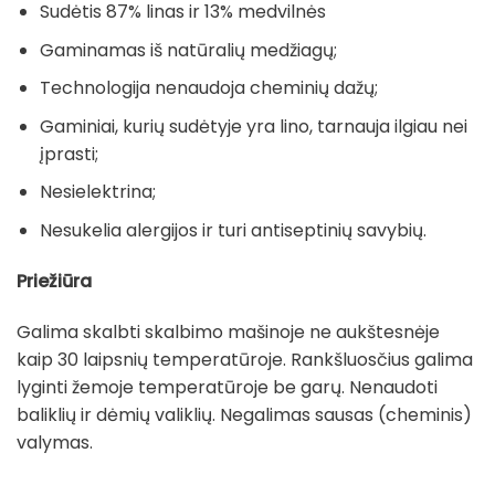
Sudėtis 87% linas ir 13% medvilnės
Gaminamas iš natūralių medžiagų;
Technologija nenaudoja cheminių dažų;
Gaminiai, kurių sudėtyje yra lino, tarnauja ilgiau nei
įprasti;
Nesielektrina;
Nesukelia alergijos ir turi antiseptinių savybių.
Priežiūra
Galima skalbti skalbimo mašinoje ne aukštesnėje
kaip 30 laipsnių temperatūroje. Rankšluosčius galima
lyginti žemoje temperatūroje be garų. Nenaudoti
baliklių ir dėmių valiklių. Negalimas sausas (cheminis)
valymas.