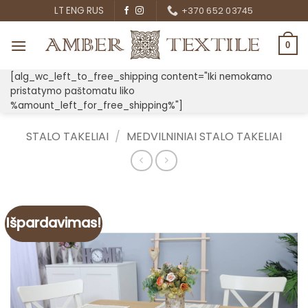
Skip
LT
ENG
RUS
+370 652 03745
to
content
0
[alg_wc_left_to_free_shipping content="Iki nemokamo
pristatymo paštomatu liko
%amount_left_for_free_shipping%"]
STALO TAKELIAI
/
MEDVILNINIAI STALO TAKELIAI
Išpardavimas!