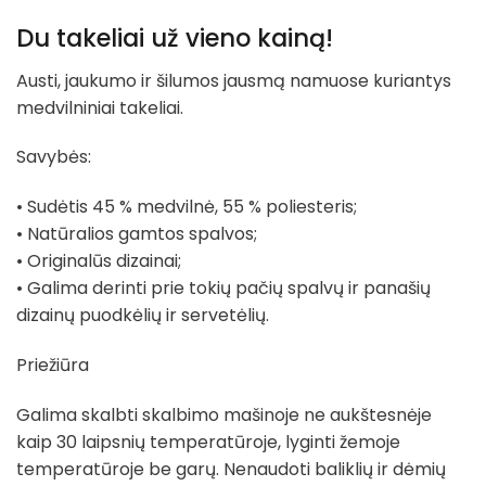
Du takeliai už vieno kainą!
Austi, jaukumo ir šilumos jausmą namuose kuriantys
medvilniniai takeliai.
Savybės:
• Sudėtis 45 % medvilnė, 55 % poliesteris;
• Natūralios gamtos spalvos;
• Originalūs dizainai;
• Galima derinti prie tokių pačių spalvų ir panašių
dizainų puodkėlių ir servetėlių.
Priežiūra
Galima skalbti skalbimo mašinoje ne aukštesnėje
kaip 30 laipsnių temperatūroje, lyginti žemoje
temperatūroje be garų. Nenaudoti baliklių ir dėmių