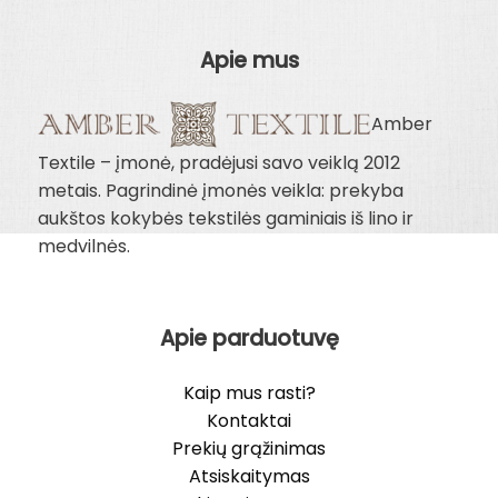
9.00€
Apie mus
Amber
Textile – įmonė, pradėjusi savo veiklą 2012
metais. Pagrindinė įmonės veikla: prekyba
aukštos kokybės tekstilės gaminiais iš lino ir
medvilnės.
Apie parduotuvę
Kaip mus rasti?
Kontaktai
Prekių grąžinimas
Atsiskaitymas