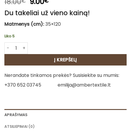
Original
Current
18.00
9.00
€
€
price
price
Du takeliai už vieno kainą!
was:
is:
18.00€.
9.00€.
Matmenys (cm):
35×120
Liko 5
produkto kiekis: Stalo takelis 1 perkate – antras nemokam
Į KREPŠELĮ
Nerandate tinkamos prekės? Susisiekite su mumis:
+370 652 03745
emilija@ambertextile.lt
APRAŠYMAS
ATSILIEPIMAI (0)