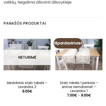
valiklių. Negalima džiovinti džiovyklėje.
PANAŠŪS PRODUKTAI
Išpardavimas!
NETURIME
Medvilninis stalo takelis –
Stalo takelis 1 perkate –
Levandos 2
antras nemokamai! –
Levandos 1
9.00
€
Price
7.00
€
–
9.00
€
range:
7.00€
through