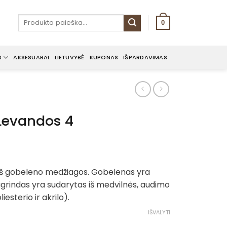
Ieškoti:
0
S
AKSESUARAI
LIETUVYBĖ
KUPONAS
IŠPARDAVIMAS
 Levandos 4
 iš gobeleno medžiagos. Gobelenas yra
grindas yra sudarytas iš medvilnės, audimo
iesterio ir akrilo).
IŠVALYTI