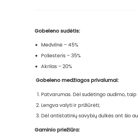
Gobeleno sudėtis:
Medvilnė – 45%
Poliesteris – 35%
Akrilas – 20%
Gobeleno medžiagos privalumai:
Patvarumas. Dėl sudėtingo audimo, taip pa
Lengva valyti ir prižiūrėti;
Dėl antistatinių savybių dulkės ant šio au
Gaminio priežiūra: