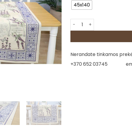
45x140
produkto kiekis: Stalo takel
Nerandate tinkamos prekės
+370 652 03745
em