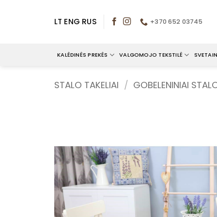
Skip
to
LT
ENG
RUS
+370 652 03745
content
KALĖDINĖS PREKĖS
VALGOMOJO TEKSTILĖ
SVETAIN
STALO TAKELIAI
/
GOBELENINIAI STALO