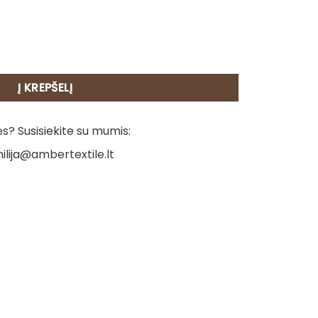
is - Levandos 4
Į KREPŠELĮ
? Susisiekite su mumis:
ilija@ambertextile.lt