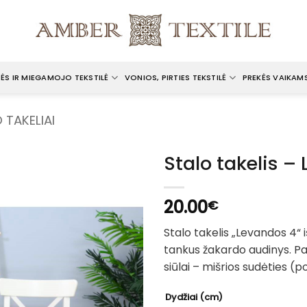
ĖS IR MIEGAMOJO TEKSTILĖ
VONIOS, PIRTIES TEKSTILĖ
PREKĖS VAIKAM
 TAKELIAI
Stalo takelis –
20.00
€
Stalo takelis „Levandos 4“
tankus žakardo audinys. Pa
siūlai – mišrios sudėties (pol
Dydžiai (cm)