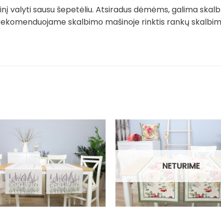
į valyti sausu šepetėliu. Atsiradus dėmėms, galima skalb
rekomenduojame skalbimo mašinoje rinktis rankų skalbimo 
NETURIME