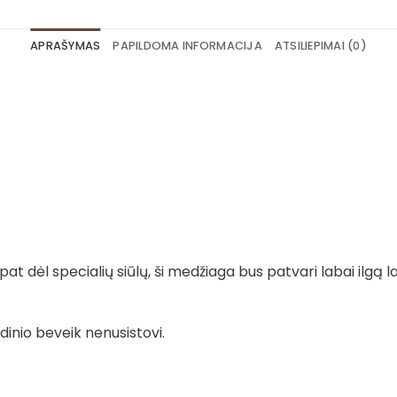
APRAŠYMAS
PAPILDOMA INFORMACIJA
ATSILIEPIMAI (0)
t dėl specialių siūlų, ši medžiaga bus patvari labai ilgą la
dinio beveik nenusistovi.