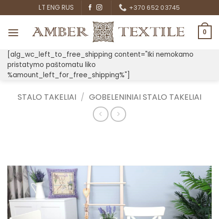
Skip
LT
ENG
RUS
+370 652 03745
to
content
0
[alg_wc_left_to_free_shipping content="Iki nemokamo
pristatymo paštomatu liko
%amount_left_for_free_shipping%"]
STALO TAKELIAI
/
GOBELENINIAI STALO TAKELIAI