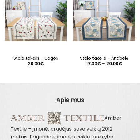
Stalo takelis – Uogos
Stalo takelis – Anabelė
Price
20.00
€
17.00
€
–
20.00
€
range:
17.00€
through
20.00€
Apie mus
Amber
Textile – įmonė, pradėjusi savo veiklą 2012
metais. Pagrindinė įmonės veikla: prekyba