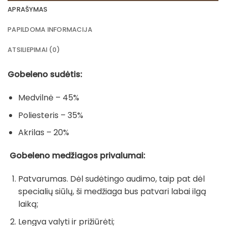
APRAŠYMAS
PAPILDOMA INFORMACIJA
ATSILIEPIMAI (0)
Gobeleno sudėtis:
Medvilnė – 45%
Poliesteris – 35%
Akrilas – 20%
Gobeleno medžiagos privalumai:
Patvarumas. Dėl sudėtingo audimo, taip pat dėl
specialių siūlų, ši medžiaga bus patvari labai ilgą
laiką;
Lengva valyti ir prižiūrėti;