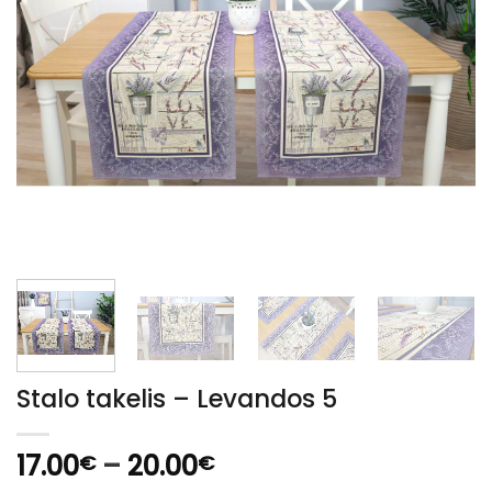
Stalo takelis – Levandos 5
Price
17.00
–
20.00
€
€
range: