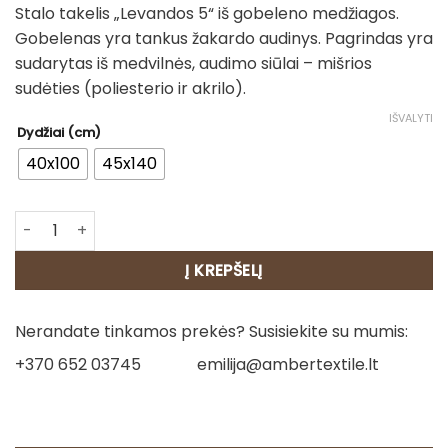
Stalo takelis „Levandos 5“ iš gobeleno medžiagos.
17.00€
Gobelenas yra tankus žakardo audinys. Pagrindas yra
through
sudarytas iš medvilnės, audimo siūlai – mišrios
20.00€
sudėties (poliesterio ir akrilo).
IŠVALYTI
Dydžiai (cm)
40x100
45x140
produkto kiekis: Stalo takelis - Levandos 5
Į KREPŠELĮ
Nerandate tinkamos prekės? Susisiekite su mumis:
+370 652 03745
emilija@ambertextile.lt