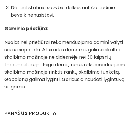
Dėl antistatinių savybių dulkės ant šio audinio
beveik nenusistovi.
Gaminio priežiūra:
Nuolatinei priežiūrai rekomenduojama gaminį valyti
sausu šepetėliu. Atsiradus dėmėms, galima skalbti
skalbimo mašinoje ne didesnėje nei 30 laipsnių
temperatūroje. Jeigu dėmių nėra, rekomenduojame
skalbimo mašinoje rinktis rankų skalbimo funkciją.
Gobeleną galima lyginti. Geriausia naudoti lygintuvą
su garais.
PANAŠŪS PRODUKTAI