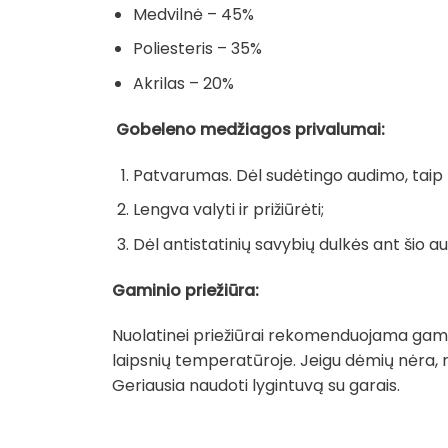
Medvilnė – 45%
Poliesteris – 35%
Akrilas – 20%
Gobeleno medžiagos privalumai:
Patvarumas. Dėl sudėtingo audimo, taip pa
Lengva valyti ir prižiūrėti;
Dėl antistatinių savybių dulkės ant šio au
Gaminio priežiūra:
Nuolatinei priežiūrai rekomenduojama gamin
laipsnių temperatūroje. Jeigu dėmių nėra, 
Geriausia naudoti lygintuvą su garais.