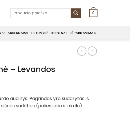
Ieškoti:
0
S
AKSESUARAI
LIETUVYBĖ
KUPONAS
IŠPARDAVIMAS
inė – Levandos
rdo audinys. Pagrindas yra sudarytas iš
išrios sudėties (poliesterio ir akrilo).