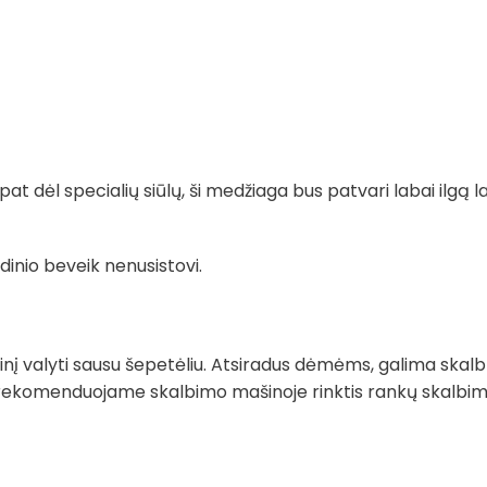
t dėl specialių siūlų, ši medžiaga bus patvari labai ilgą la
dinio beveik nenusistovi.
į valyti sausu šepetėliu. Atsiradus dėmėms, galima skalb
rekomenduojame skalbimo mašinoje rinktis rankų skalbimo 