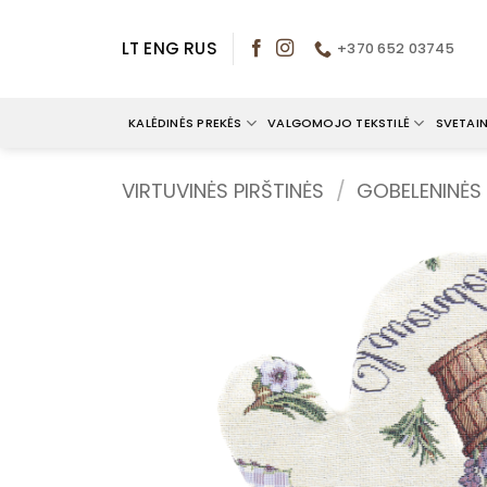
Skip
to
LT
ENG
RUS
+370 652 03745
content
KALĖDINĖS PREKĖS
VALGOMOJO TEKSTILĖ
SVETAIN
VIRTUVINĖS PIRŠTINĖS
/
GOBELENINĖS 