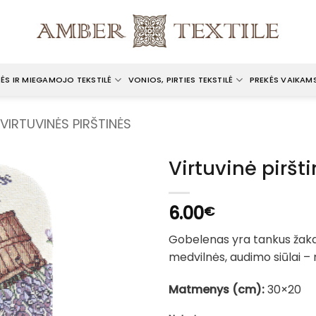
ĖS IR MIEGAMOJO TEKSTILĖ
VONIOS, PIRTIES TEKSTILĖ
PREKĖS VAIKAM
VIRTUVINĖS PIRŠTINĖS
Virtuvinė piršt
6.00
€
Gobelenas yra tankus žaka
medvilnės, audimo siūlai – m
Matmenys (cm):
30×20