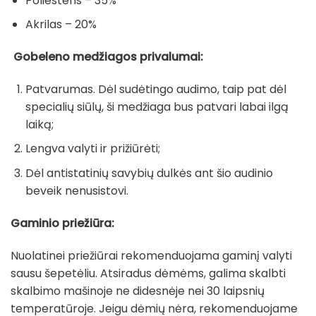
Poliesteris – 35%
Akrilas – 20%
Gobeleno medžiagos privalumai:
Patvarumas. Dėl sudėtingo audimo, taip pat dėl
specialių siūlų, ši medžiaga bus patvari labai ilgą
laiką;
Lengva valyti ir prižiūrėti;
Dėl antistatinių savybių dulkės ant šio audinio
beveik nenusistovi.
Gaminio priežiūra:
Nuolatinei priežiūrai rekomenduojama gaminį valyti
sausu šepetėliu. Atsiradus dėmėms, galima skalbti
skalbimo mašinoje ne didesnėje nei 30 laipsnių
temperatūroje. Jeigu dėmių nėra, rekomenduojame