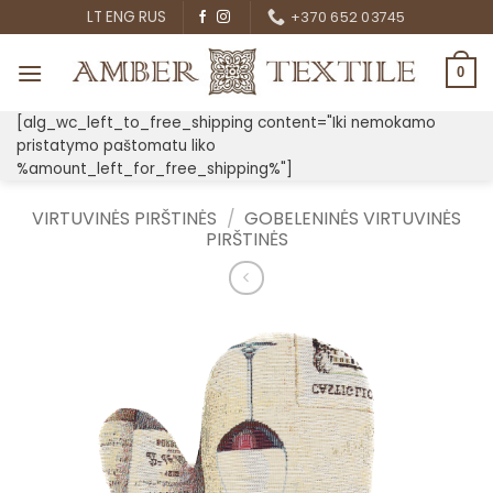
Skip
LT
ENG
RUS
+370 652 03745
to
content
0
[alg_wc_left_to_free_shipping content="Iki nemokamo
pristatymo paštomatu liko
%amount_left_for_free_shipping%"]
VIRTUVINĖS PIRŠTINĖS
/
GOBELENINĖS VIRTUVINĖS
PIRŠTINĖS