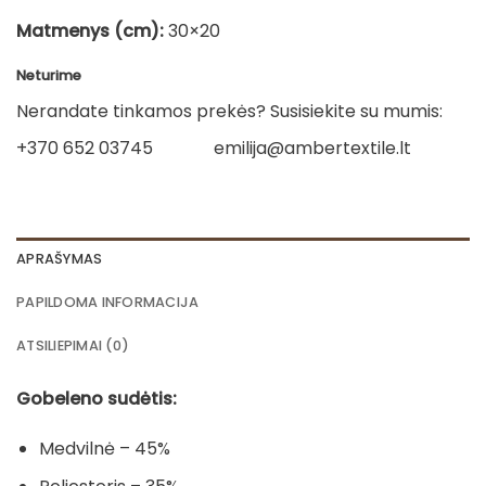
Matmenys (cm):
30×20
Neturime
Nerandate tinkamos prekės? Susisiekite su mumis:
+370 652 03745
emilija@ambertextile.lt
APRAŠYMAS
PAPILDOMA INFORMACIJA
ATSILIEPIMAI (0)
Gobeleno sudėtis:
Medvilnė – 45%