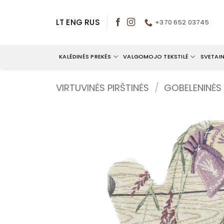
Skip
to
LT
ENG
RUS
+370 652 03745
content
KALĖDINĖS PREKĖS
VALGOMOJO TEKSTILĖ
SVETAIN
VIRTUVINĖS PIRŠTINĖS
/
GOBELENINĖS 