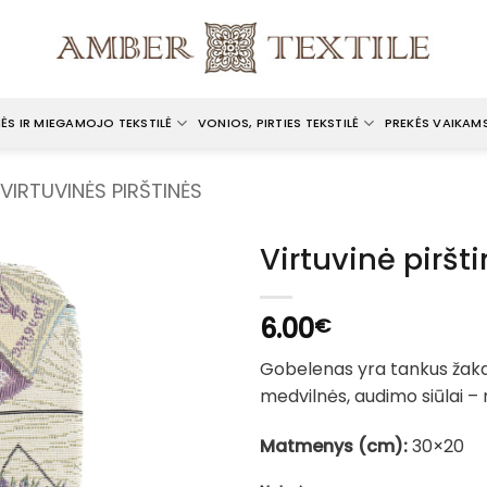
ĖS IR MIEGAMOJO TEKSTILĖ
VONIOS, PIRTIES TEKSTILĖ
PREKĖS VAIKAM
VIRTUVINĖS PIRŠTINĖS
Virtuvinė piršt
6.00
€
Gobelenas yra tankus žaka
medvilnės, audimo siūlai – m
Matmenys (cm):
30×20