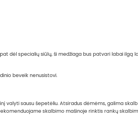
t dėl specialių siūlų, ši medžiaga bus patvari labai ilgą la
dinio beveik nenusistovi.
į valyti sausu šepetėliu. Atsiradus dėmėms, galima skalb
rekomenduojame skalbimo mašinoje rinktis rankų skalbimo 