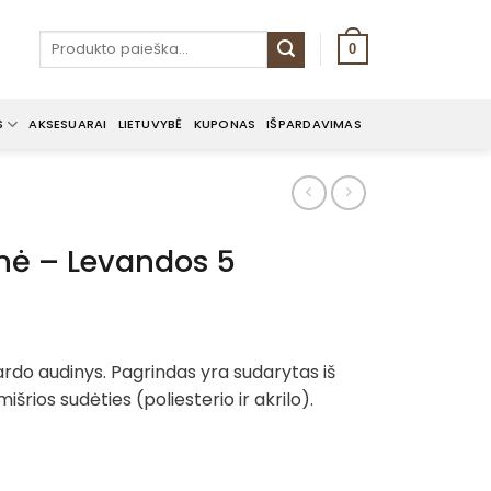
Ieškoti:
0
S
AKSESUARAI
LIETUVYBĖ
KUPONAS
IŠPARDAVIMAS
inė – Levandos 5
rdo audinys. Pagrindas yra sudarytas iš
išrios sudėties (poliesterio ir akrilo).