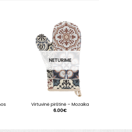
NETURIME
nos
Virtuvinė pirštinė – Mozaika
Virtuvi
6.00
€