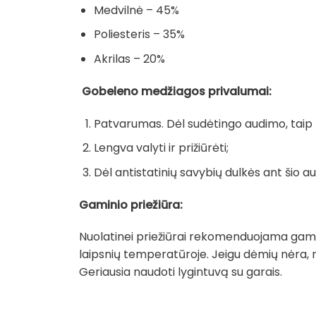
Medvilnė – 45%
Poliesteris – 35%
Akrilas – 20%
Gobeleno medžiagos privalumai:
Patvarumas. Dėl sudėtingo audimo, taip pa
Lengva valyti ir prižiūrėti;
Dėl antistatinių savybių dulkės ant šio au
Gaminio priežiūra:
Nuolatinei priežiūrai rekomenduojama gamin
laipsnių temperatūroje. Jeigu dėmių nėra, 
Geriausia naudoti lygintuvą su garais.