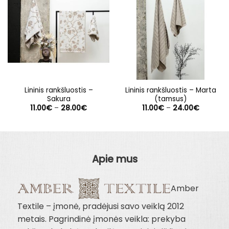
Lininis rankšluostis –
Lininis rankšluostis – Marta
Sakura
(tamsus)
Price
Price
11.00
€
–
28.00
€
11.00
€
–
24.00
€
range:
range:
11.00€
11.00€
through
through
28.00€
24.00€
Apie mus
Amber
Textile – įmonė, pradėjusi savo veiklą 2012
metais. Pagrindinė įmonės veikla: prekyba