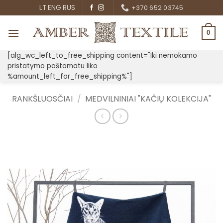
Skip
LT
ENG
RUS
+370 652 03745
to
content
0
[alg_wc_left_to_free_shipping content="Iki nemokamo
pristatymo paštomatu liko
%amount_left_for_free_shipping%"]
RANKŠLUOSČIAI
/
MEDVILNINIAI "KAČIŲ KOLEKCIJA"