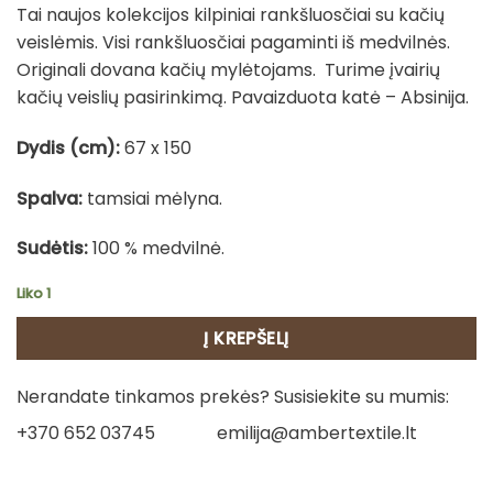
Tai naujos kolekcijos kilpiniai rankšluosčiai su kačių
veislėmis. Visi rankšluosčiai pagaminti iš medvilnės.
Originali dovana kačių mylėtojams. Turime įvairių
kačių veislių pasirinkimą. Pavaizduota katė – Absinija.
Dydis (cm):
67 x 150
Spalva:
tamsiai mėlyna.
Sudėtis:
100 % medvilnė.
Liko 1
Į KREPŠELĮ
Nerandate tinkamos prekės? Susisiekite su mumis:
+370 652 03745
emilija@ambertextile.lt