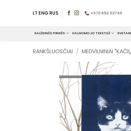
Skip
to
LT
ENG
RUS
+370 652 03745
content
KALĖDINĖS PREKĖS
VALGOMOJO TEKSTILĖ
SVETAIN
RANKŠLUOSČIAI
/
MEDVILNINIAI "KAČI