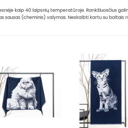
snėje kaip 40 laipsnių temperatūroje. Rankšluosčius gali
mas sausas (cheminis) valymas. Neskalbti kartu su baltais r