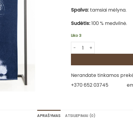
Spalva:
tamsiai mėlyna.
Sudėtis:
100 % medvilnė.
Liko 3
produkto kiekis: Medvilninis
Nerandate tinkamos prekės
+370 652 03745
em
APRAŠYMAS
ATSILIEPIMAI (0)