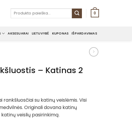
Ieškoti:
0
S
AKSESUARAI
LIETUVYBĖ
KUPONAS
IŠPARDAVIMAS
kšluostis – Katinas 2
ai rankšluosčiai su katinų veislėmis. Visi
medvilnės. Originali dovana katinų
katinų veislių pasirinkimą.