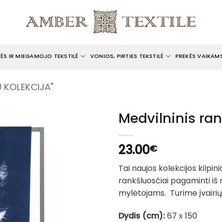
ĖS IR MIEGAMOJO TEKSTILĖ
VONIOS, PIRTIES TEKSTILĖ
PREKĖS VAIKAM
Ų KOLEKCIJA"
Medvilninis ran
23.00
€
Tai naujos kolekcijos kilpini
rankšluosčiai pagaminti iš 
mylėtojams. Turime įvairių 
Dydis (cm):
67 x 150