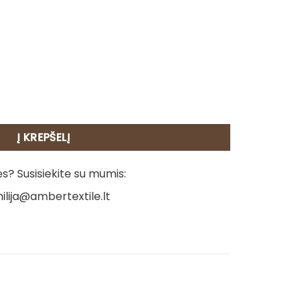
 rankšluostis - Katinas 2
Į KREPŠELĮ
? Susisiekite su mumis:
ilija@ambertextile.lt