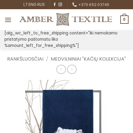
Skip
LT
ENG
RUS
+370 652 03745
to
content
0
[alg_wc_left_to_free_shipping content="Iki nemokamo
pristatymo paštomatu liko
%amount_left_for_free_shipping%"]
RANKŠLUOSČIAI
/
MEDVILNINIAI "KAČIŲ KOLEKCIJA"