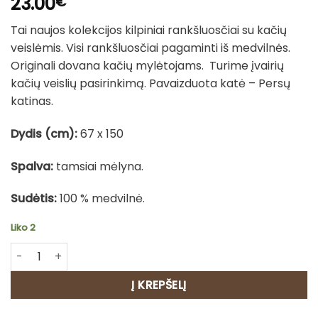
23.00
€
Tai naujos kolekcijos kilpiniai rankšluosčiai su kačių
veislėmis. Visi rankšluosčiai pagaminti iš medvilnės.
Originali dovana kačių mylėtojams. Turime įvairių
kačių veislių pasirinkimą. Pavaizduota katė – Persų
katinas.
Dydis (cm):
67 x 150
Spalva:
tamsiai mėlyna.
Sudėtis:
100 % medvilnė.
Liko 2
produkto kiekis: Medvilninis rankšluostis - Persų katinas
Į KREPŠELĮ