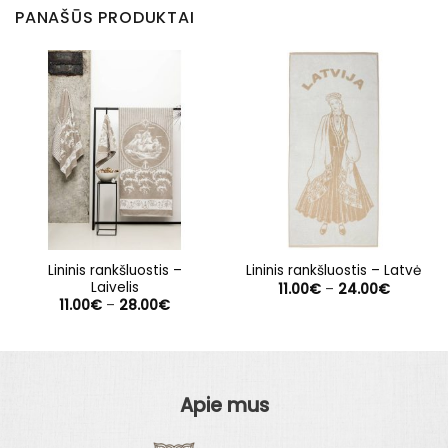
PANAŠŪS PRODUKTAI
Lininis rankšluostis –
Lininis rankšluostis – Latvė
Laivelis
Price
11.00
€
–
24.00
€
range:
Price
11.00
€
–
28.00
€
11.00€
range:
through
11.00€
24.00€
through
28.00€
Apie mus