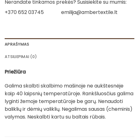
Nerandate tinkamos prekės? Susisiekite su mumis:
+370 652 03745
emilija@ambertextile.lt
APRAŠYMAS
ATSILIEPIMAI (0)
Priežiūra
Galima skalbti skalbimo mašinoje ne aukštesnėje
kaip 40 laipsnių temperatūroje. Rankšluosčius galima
lyginti žemoje temperatūroje be garų. Nenaudoti
baliklių ir dėmių valiklių. Negalimas sausas (cheminis)
valymas. Neskalbti kartu su baltais rūbais.