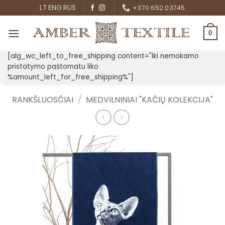
Skip
LT
ENG
RUS
+370 652 03745
to
content
0
[alg_wc_left_to_free_shipping content="Iki nemokamo
pristatymo paštomatu liko
%amount_left_for_free_shipping%"]
RANKŠLUOSČIAI
/
MEDVILNINIAI "KAČIŲ KOLEKCIJA"