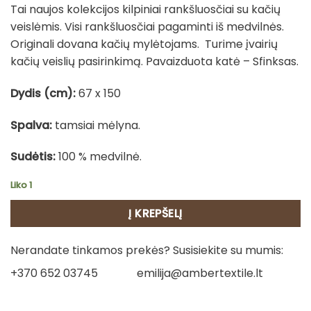
Tai naujos kolekcijos kilpiniai rankšluosčiai su kačių
veislėmis. Visi rankšluosčiai pagaminti iš medvilnės.
Originali dovana kačių mylėtojams. Turime įvairių
kačių veislių pasirinkimą. Pavaizduota katė – Sfinksas.
Dydis (cm):
67 x 150
Spalva:
tamsiai mėlyna.
Sudėtis:
100 % medvilnė.
Liko 1
Į KREPŠELĮ
Nerandate tinkamos prekės? Susisiekite su mumis:
+370 652 03745
emilija@ambertextile.lt