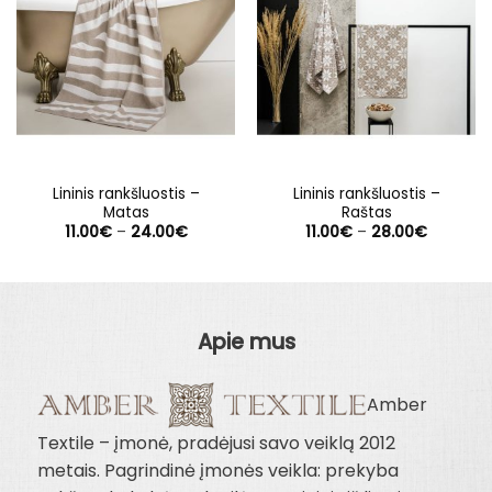
Lininis rankšluostis –
Lininis rankšluostis –
Matas
Raštas
Price
Price
11.00
€
–
24.00
€
11.00
€
–
28.00
€
range:
range:
11.00€
11.00€
through
through
24.00€
28.00€
Apie mus
Amber
Textile – įmonė, pradėjusi savo veiklą 2012
metais. Pagrindinė įmonės veikla: prekyba