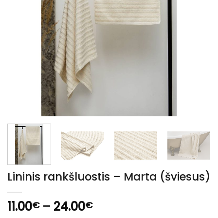
Lininis rankšluostis – Marta (šviesus)
Price
11.00
–
24.00
€
€
range: