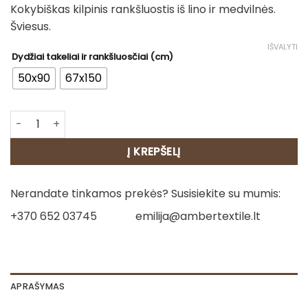
Kokybiškas kilpinis rankšluostis iš lino ir medvilnės.
11.00€
Šviesus.
through
24.00€
IŠVALYTI
Dydžiai takeliai ir rankšluosčiai (cm)
50x90
67x150
produkto kiekis: Lininis rankšluostis - Marta (šviesus)
Į KREPŠELĮ
Nerandate tinkamos prekės? Susisiekite su mumis:
+370 652 03745
emilija@ambertextile.lt
APRAŠYMAS