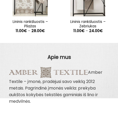
Lininis rankšluostis –
Lininis rankšluostis –
Pliažas
Zebriukas
Price
Price
11.00
€
–
28.00
€
11.00
€
–
24.00
€
range:
range:
11.00€
11.00€
through
through
28.00€
24.00€
Apie mus
Amber
Textile – įmonė, pradėjusi savo veiklą 2012
metais. Pagrindinė įmonės veikla: prekyba
aukštos kokybės tekstilės gaminiais iš lino ir
medvilnės.