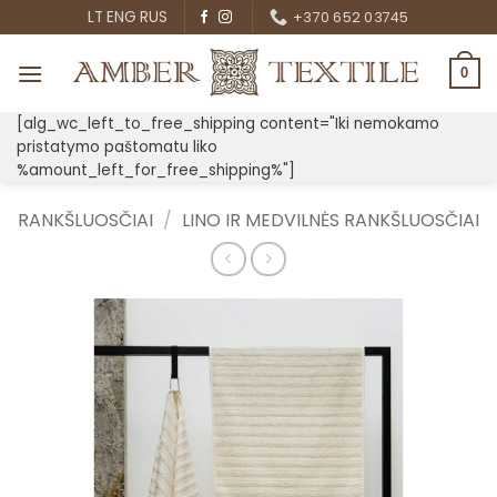
Skip
LT
ENG
RUS
+370 652 03745
to
content
0
[alg_wc_left_to_free_shipping content="Iki nemokamo
pristatymo paštomatu liko
%amount_left_for_free_shipping%"]
RANKŠLUOSČIAI
/
LINO IR MEDVILNĖS RANKŠLUOSČIAI