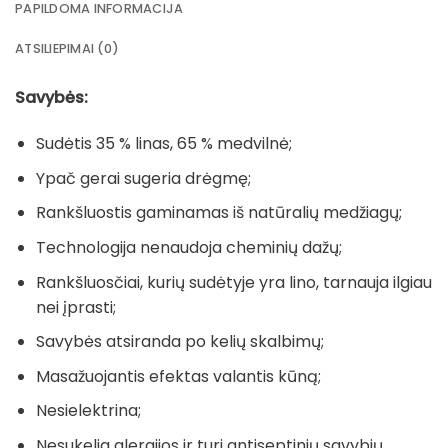
PAPILDOMA INFORMACIJA
ATSILIEPIMAI (0)
Savybės:
Sudėtis 35 % linas, 65 % medvilnė;
Ypač gerai sugeria drėgmę;
Rankšluostis gaminamas iš natūralių medžiagų;
Technologija nenaudoja cheminių dažų;
Rankšluosčiai, kurių sudėtyje yra lino, tarnauja ilgiau
nei įprasti;
Savybės atsiranda po kelių skalbimų;
Masažuojantis efektas valantis kūną;
Nesielektrina;
Nesukelia alergijos ir turi antiseptinių savybių.