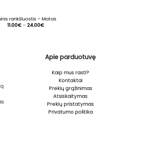
ninis rankšluostis – Matas
Price
11.00
€
–
24.00
€
range:
11.00€
through
24.00€
Apie parduotuvę
Kaip mus rasti?
Kontaktai
lą
Prekių grąžinimas
Atsiskaitymas
is
Prekių pristatymas
Privatumo politika