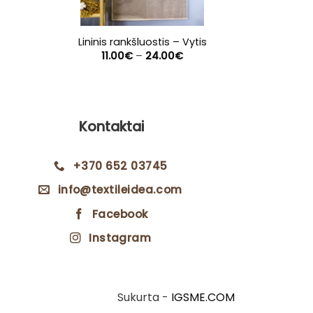
Lininis rankšluostis – Vytis
Lininis ra
Price
11.00
€
–
24.00
€
6.
range:
11.00€
through
24.00€
Kontaktai
+370 652 03745
info@textileidea.com
Facebook
Instagram
Sukurta -
IGSME.COM