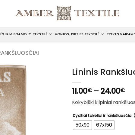
ĖS IR MIEGAMOJO TEKSTILĖ
VONIOS, PIRTIES TEKSTILĖ
PREKĖS VAIKAM
 RANKŠLUOSČIAI
Lininis Rankšl
Pri
11.00
–
24.00
€
€
ra
Kokybiški kilpiniai rankšluos
11.
th
Dydžiai takeliai ir rankšluosčiai
24
50x90
67x150