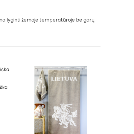
ma lyginti žemoje temperatūroje be garų.
iška
ce
ge:
00€
rough
.00€