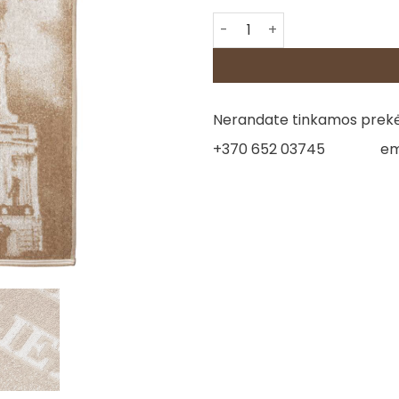
produkto kiekis: Lininis Ran
Nerandate tinkamos prekės
+370 652 03745
em