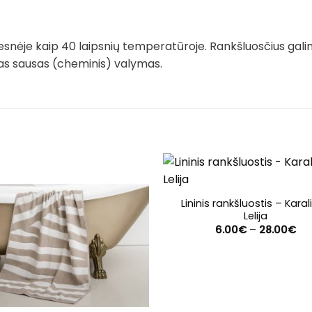
snėje kaip 40 laipsnių temperatūroje. Rankšluosčius gali
imas sausas (cheminis) valymas.
Lininis rankšluostis – Karal
Lelija
Pri
6.00
€
–
28.00
€
ran
6.
th
28