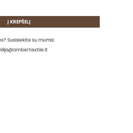
kšluostis - Kaunas
Į KREPŠELĮ
? Susisiekite su mumis:
ilija@ambertextile.lt