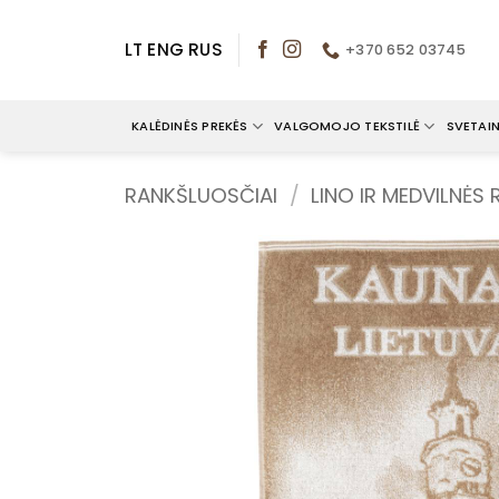
Skip
to
LT
ENG
RUS
+370 652 03745
content
KALĖDINĖS PREKĖS
VALGOMOJO TEKSTILĖ
SVETAIN
RANKŠLUOSČIAI
/
LINO IR MEDVILNĖS