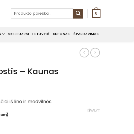
Ieškoti:
0
S
AKSESUARAI
LIETUVYBĖ
KUPONAS
IŠPARDAVIMAS
uostis – Kaunas
ce
nge:
čiai iš lino ir medvilnės.
00€
rough
IŠVALYTI
 (cm)
.00€