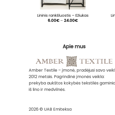
Lininis rankšluostis – Ežiukas
Li
Price
6.00
€
–
24.00
€
range:
6.00€
through
24.00€
Apie mus
Amber Textile – įmonė, pradėjusi savo veik
2012 metais. Pagrindinė įmonės veikla:
prekyba aukštos kokybės tekstilės gaminia
iš lino ir medvilnės.
2026 © UAB Emiteksa