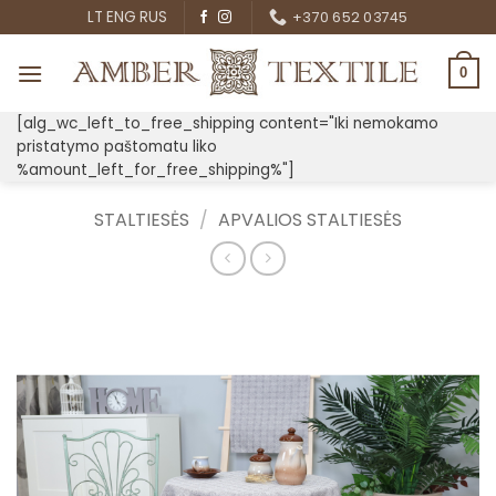
Skip
LT
ENG
RUS
+370 652 03745
to
content
0
[alg_wc_left_to_free_shipping content="Iki nemokamo
pristatymo paštomatu liko
%amount_left_for_free_shipping%"]
STALTIESĖS
/
APVALIOS STALTIESĖS