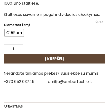
100% Lino staltiesė.
Staltieses siuvame ir pagal individualius užsakymus.
IŠVALYTI
Diametras (cm)
Ø155cm
produkto kiekis: Apvali Staltiesė - Etno 3
Į KREPŠELĮ
Nerandate tinkamos prekės? Susisiekite su mumis:
+370 652 03745
emilija@ambertextile.lt
APRAŠYMAS