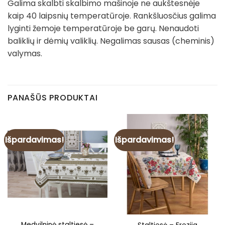
Galima skalbti skalbimo mašinoje ne aukštesnėje
kaip 40 laipsnių temperatūroje. Rankšluosčius galima
lyginti žemoje temperatūroje be garų. Nenaudoti
baliklių ir dėmių valiklių. Negalimas sausas (cheminis)
valymas.
PANAŠŪS PRODUKTAI
Išpardavimas!
Išpardavimas!
Medvilninė staltiesė –