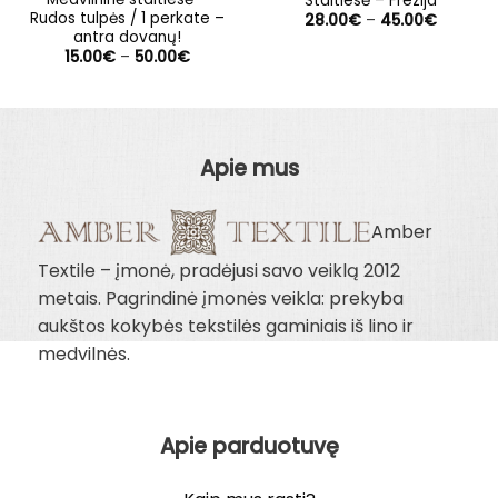
Staltiesė – Frezija
Rudos tulpės / 1 perkate –
Price
28.00
€
–
45.00
€
range:
antra dovanų!
28.00€
Price
15.00
€
–
50.00
€
through
range:
45.00€
15.00€
through
50.00€
Apie mus
Amber
Textile – įmonė, pradėjusi savo veiklą 2012
metais. Pagrindinė įmonės veikla: prekyba
aukštos kokybės tekstilės gaminiais iš lino ir
medvilnės.
Apie parduotuvę