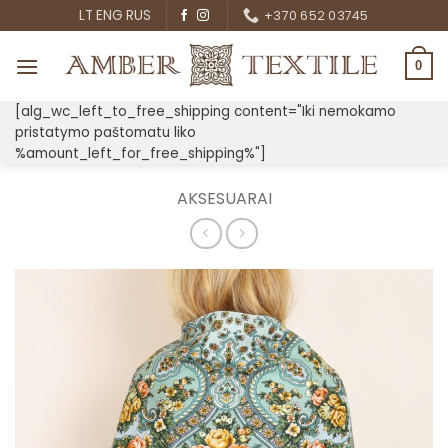
Skip
LT
ENG
RUS
+370 652 03745
to
content
0
[alg_wc_left_to_free_shipping content="Iki nemokamo
pristatymo paštomatu liko
%amount_left_for_free_shipping%"]
AKSESUARAI