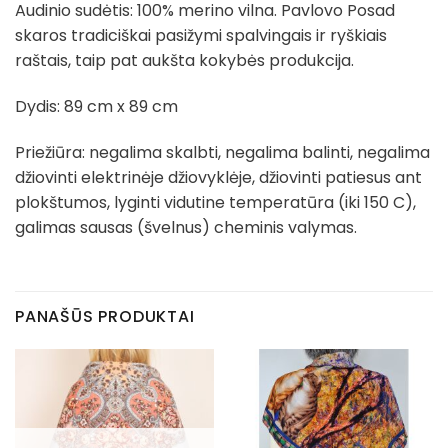
Audinio sudėtis: 100% merino vilna. Pavlovo Posad
skaros tradiciškai pasižymi spalvingais ir ryškiais
raštais, taip pat aukšta kokybės produkcija.
Dydis: 89 cm x 89 cm
Priežiūra: negalima skalbti, negalima balinti, negalima
džiovinti elektrinėje džiovyklėje, džiovinti patiesus ant
plokštumos, lyginti vidutine temperatūra (iki 150 C),
galimas sausas (švelnus) cheminis valymas.
PANAŠŪS PRODUKTAI