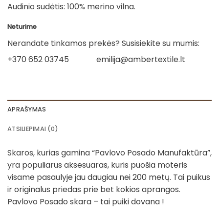
Audinio sudėtis: 100% merino vilna.
Neturime
Nerandate tinkamos prekės? Susisiekite su mumis:
+370 652 03745
emilija@ambertextile.lt
APRAŠYMAS
ATSILIEPIMAI (0)
Skaros, kurias gamina “Pavlovo Posado Manufaktūra”,
yra populiarus aksesuaras, kuris puošia moteris
visame pasaulyje jau daugiau nei 200 metų. Tai puikus
ir originalus priedas prie bet kokios aprangos.
Pavlovo Posado skara – tai puiki dovana !