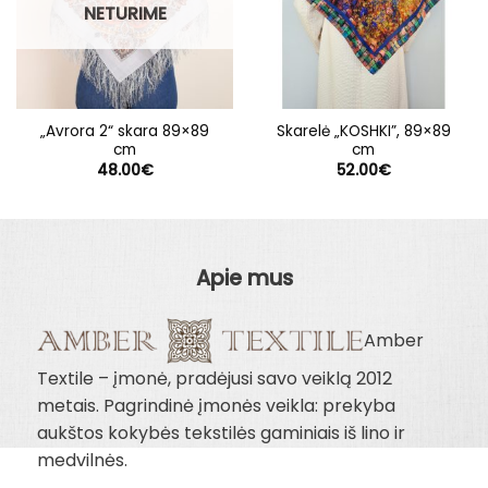
NETURIME
„Avrora 2“ skara 89×89
Skarelė „KOSHKI”, 89×89
cm
cm
48.00
€
52.00
€
Apie mus
Amber
Textile – įmonė, pradėjusi savo veiklą 2012
metais. Pagrindinė įmonės veikla: prekyba
aukštos kokybės tekstilės gaminiais iš lino ir
medvilnės.