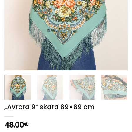
„Avrora 9“ skara 89×89 cm
48.00
€