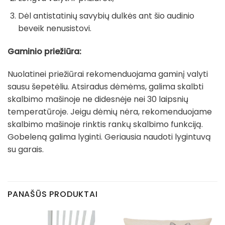
Dėl antistatinių savybių dulkės ant šio audinio
beveik nenusistovi.
Gaminio priežiūra:
Nuolatinei priežiūrai rekomenduojama gaminį valyti
sausu šepetėliu. Atsiradus dėmėms, galima skalbti
skalbimo mašinoje ne didesnėje nei 30 laipsnių
temperatūroje. Jeigu dėmių nėra, rekomenduojame
skalbimo mašinoje rinktis rankų skalbimo funkciją.
Gobeleną galima lyginti. Geriausia naudoti lygintuvą
su garais.
PANAŠŪS PRODUKTAI