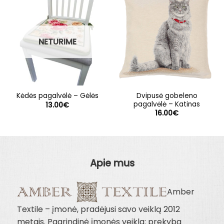
NETURIME
Dvipusė gobeleno
Kėdės pagalvėlė – Gėlės
pagalvėlė – Katinas
13.00
€
16.00
€
Apie mus
Amber
Textile – įmonė, pradėjusi savo veiklą 2012
metais. Pagrindinė įmonės veikla: prekyba