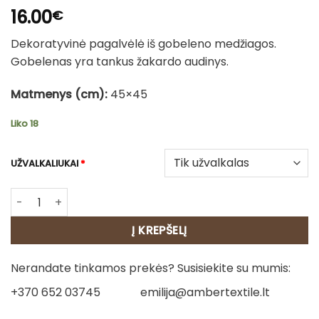
16.00
€
Dekoratyvinė pagalvėlė iš gobeleno medžiagos.
Gobelenas yra tankus žakardo audinys.
Matmenys (cm):
45×45
Liko 18
UŽVALKALIUKAI
*
produkto kiekis: Dvipusė gobeleno pagalvėlė – Basetas
Į KREPŠELĮ
Nerandate tinkamos prekės? Susisiekite su mumis:
+370 652 03745
emilija@ambertextile.lt