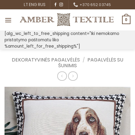
Skip
LT
ENG
RUS
+370 652 03745
to
content
0
[alg_wc_left_to_free_shipping content="Iki nemokamo
pristatymo paštomatu liko
%amount_left_for_free_shipping%"]
DEKORATYVINĖS PAGALVĖLĖS
/
PAGALVĖLĖS SU
ŠUNIMIS