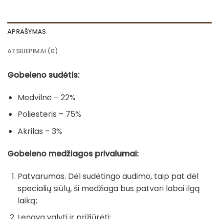
APRAŠYMAS
ATSILIEPIMAI (0)
Gobeleno sudėtis:
Medvilnė – 22%
Poliesteris – 75%
Akrilas – 3%
Gobeleno medžiagos privalumai:
Patvarumas. Dėl sudėtingo audimo, taip pat dėl
specialių siūlų, ši medžiaga bus patvari labai ilgą
laiką;
Lengva valyti ir prižiūrėti;