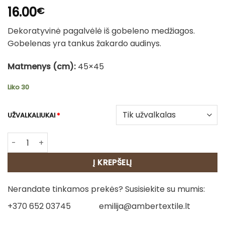
16.00
€
Dekoratyvinė pagalvėlė iš gobeleno medžiagos.
Gobelenas yra tankus žakardo audinys.
Matmenys (cm):
45×45
Liko 30
UŽVALKALIUKAI
*
produkto kiekis: Dvipusė gobeleno pagalvėlė – Miško drau
Į KREPŠELĮ
Nerandate tinkamos prekės? Susisiekite su mumis:
+370 652 03745
emilija@ambertextile.lt