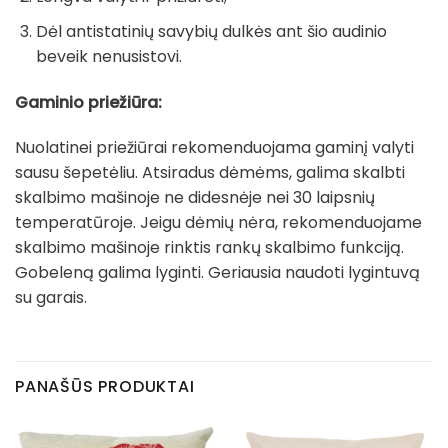
Dėl antistatinių savybių dulkės ant šio audinio
beveik nenusistovi.
Gaminio priežiūra:
Nuolatinei priežiūrai rekomenduojama gaminį valyti
sausu šepetėliu. Atsiradus dėmėms, galima skalbti
skalbimo mašinoje ne didesnėje nei 30 laipsnių
temperatūroje. Jeigu dėmių nėra, rekomenduojame
skalbimo mašinoje rinktis rankų skalbimo funkciją.
Gobeleną galima lyginti. Geriausia naudoti lygintuvą
su garais.
PANAŠŪS PRODUKTAI