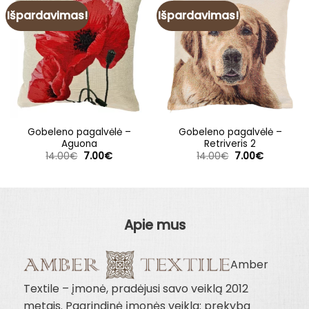
Išpardavimas!
Išpardavimas!
Gobeleno pagalvėlė –
Gobeleno pagalvėlė –
Aguona
Retriveris 2
Original
Current
Original
Current
14.00
€
7.00
€
14.00
€
7.00
€
price
price
price
price
was:
is:
was:
is:
14.00€.
7.00€.
14.00€.
7.00€.
Apie mus
Amber
Textile – įmonė, pradėjusi savo veiklą 2012
metais. Pagrindinė įmonės veikla: prekyba