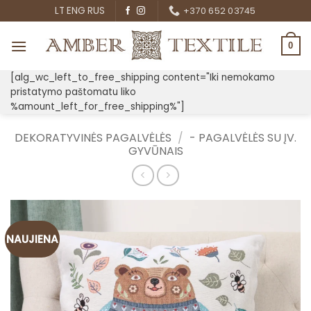
Skip
LT
ENG
RUS
+370 652 03745
to
content
0
[alg_wc_left_to_free_shipping content="Iki nemokamo
pristatymo paštomatu liko
%amount_left_for_free_shipping%"]
DEKORATYVINĖS PAGALVĖLĖS
/
- PAGALVĖLĖS SU ĮV.
GYVŪNAIS
NAUJIENA