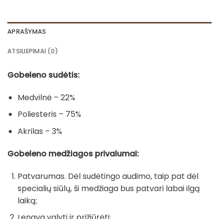
APRAŠYMAS
ATSILIEPIMAI (0)
Gobeleno sudėtis:
Medvilnė – 22%
Poliesteris – 75%
Akrilas – 3%
Gobeleno medžiagos privalumai:
Patvarumas. Dėl sudėtingo audimo, taip pat dėl
specialių siūlų, ši medžiaga bus patvari labai ilgą
laiką;
Lengva valyti ir prižiūrėti;