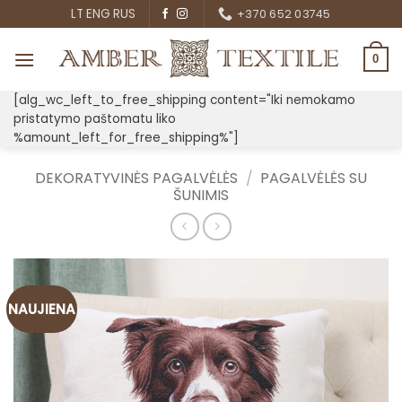
Skip
LT
ENG
RUS
+370 652 03745
to
content
0
[alg_wc_left_to_free_shipping content="Iki nemokamo
pristatymo paštomatu liko
%amount_left_for_free_shipping%"]
DEKORATYVINĖS PAGALVĖLĖS
/
PAGALVĖLĖS SU
ŠUNIMIS
NAUJIENA