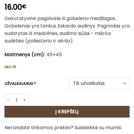
16.00
€
Dekoratyvinė pagalvėlė iš gobeleno medžiagos.
Gobelenas yra tankus žakardo audinys. Pagrindas yra
sudarytas iš medvilnės, audimo siūlai – mišrios
sudėties (poliesterio ir akrilo).
Matmenys (cm):
45×45
Liko 10
UŽVALKALIUKAI
*
produkto kiekis: Dvipusė gobeleno pagalvėlė - Rudas bord
Į KREPŠELĮ
Nerandate tinkamos prekės? Susisiekite su mumis: