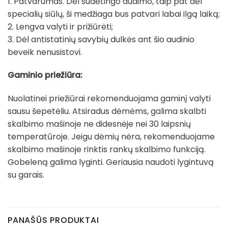
1. Patvarumas. Dėl sudėtingo audimo, taip pat dėl
specialių siūlų, ši medžiaga bus patvari labai ilgą laiką;
2. Lengva valyti ir prižiūrėti;
3. Dėl antistatinių savybių dulkės ant šio audinio
beveik nenusistovi.
Gaminio priežiūra:
Nuolatinei priežiūrai rekomenduojama gaminį valyti
sausu šepetėliu. Atsiradus dėmėms, galima skalbti
skalbimo mašinoje ne didesnėje nei 30 laipsnių
temperatūroje. Jeigu dėmių nėra, rekomenduojame
skalbimo mašinoje rinktis rankų skalbimo funkciją.
Gobeleną galima lyginti. Geriausia naudoti lygintuvą
su garais.
PANAŠŪS PRODUKTAI