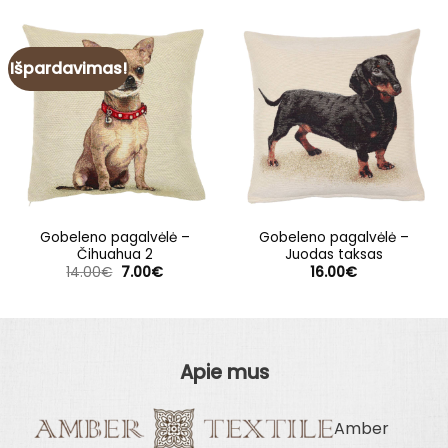
Išpardavimas!
Gobeleno pagalvėlė –
Gobeleno pagalvėlė –
Čihuahua 2
Juodas taksas
Original
Current
14.00
€
7.00
€
16.00
€
price
price
was:
is:
14.00€.
7.00€.
Apie mus
Amber