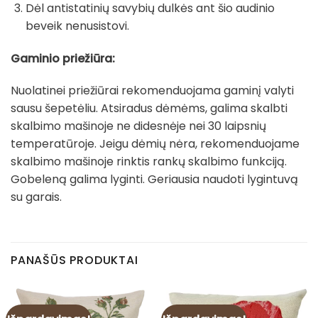
Dėl antistatinių savybių dulkės ant šio audinio
beveik nenusistovi.
Gaminio priežiūra:
Nuolatinei priežiūrai rekomenduojama gaminį valyti
sausu šepetėliu. Atsiradus dėmėms, galima skalbti
skalbimo mašinoje ne didesnėje nei 30 laipsnių
temperatūroje. Jeigu dėmių nėra, rekomenduojame
skalbimo mašinoje rinktis rankų skalbimo funkciją.
Gobeleną galima lyginti. Geriausia naudoti lygintuvą
su garais.
PANAŠŪS PRODUKTAI