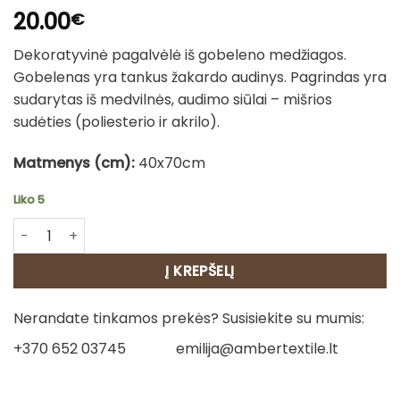
20.00
€
Dekoratyvinė pagalvėlė iš gobeleno medžiagos.
Gobelenas yra tankus žakardo audinys. Pagrindas yra
sudarytas iš medvilnės, audimo siūlai – mišrios
sudėties (poliesterio ir akrilo).
Matmenys (cm):
40x70cm
Liko 5
produkto kiekis: Dvipusis pagalvėles užvalkalas - Eleganc
Į KREPŠELĮ
Nerandate tinkamos prekės? Susisiekite su mumis:
+370 652 03745
emilija@ambertextile.lt