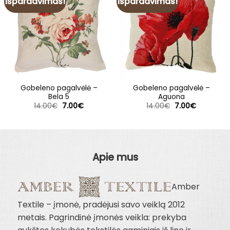
Išpardavimas!
Išpardavimas!
Gobeleno pagalvėlė –
Gobeleno pagalvėlė –
Bela 5
Aguona
Original
Current
Original
Current
14.00
€
7.00
€
14.00
€
7.00
€
price
price
price
price
was:
is:
was:
is:
14.00€.
7.00€.
14.00€.
7.00€.
Apie mus
Amber
Textile – įmonė, pradėjusi savo veiklą 2012
metais. Pagrindinė įmonės veikla: prekyba