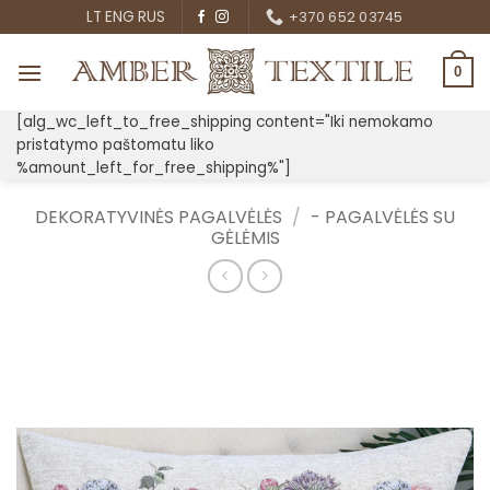
Skip
LT
ENG
RUS
+370 652 03745
to
content
0
[alg_wc_left_to_free_shipping content="Iki nemokamo
pristatymo paštomatu liko
%amount_left_for_free_shipping%"]
DEKORATYVINĖS PAGALVĖLĖS
/
- PAGALVĖLĖS SU
GĖLĖMIS