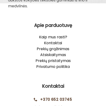
aukštos kokybės tekstilės gaminiais iš lino ir
medvilnės.
Apie parduotuvę
Kaip mus rasti?
Kontaktai
Prekių grąžinimas
Atsiskaitymas
Prekių pristatymas
Privatumo politika
Kontaktai
+370 652 03745