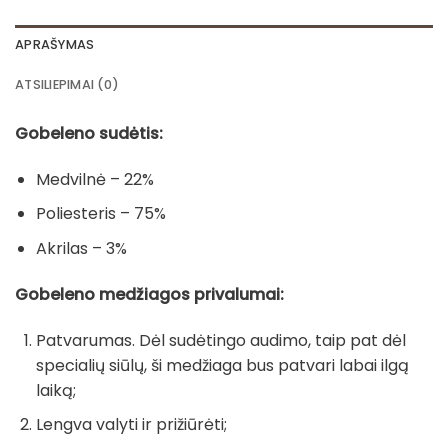
APRAŠYMAS
ATSILIEPIMAI (0)
Gobeleno sudėtis:
Medvilnė – 22%
Poliesteris – 75%
Akrilas – 3%
Gobeleno medžiagos privalumai:
Patvarumas. Dėl sudėtingo audimo, taip pat dėl
specialių siūlų, ši medžiaga bus patvari labai ilgą
laiką;
Lengva valyti ir prižiūrėti;