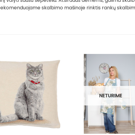
į valyti sausu šepetėliu. Atsiradus dėmėms, galima skalb
rekomenduojame skalbimo mašinoje rinktis rankų skalbimo 
NETURIME