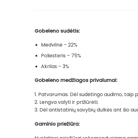
Gobeleno sudėtis:
Medvilnė – 22%
Poliesteris – 75%
Akrilas – 3%
Gobeleno medžiagos privalumai:
1. Patvarumas. Dėl sudėtingo audimo, taip pat
2. Lengva valyti ir prižiūrėti;
3. Dėl antistatinių savybių dulkės ant šio au
Gaminio priežiūra: