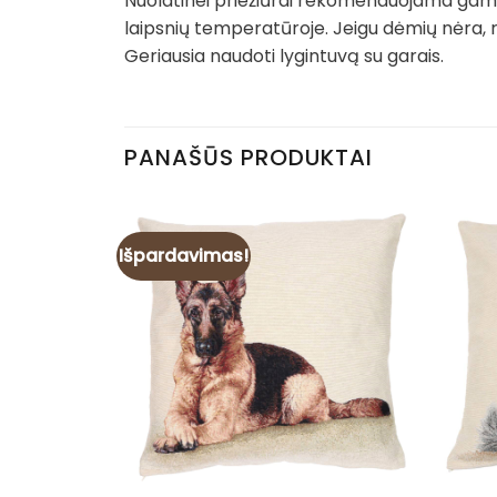
Nuolatinei priežiūrai rekomenduojama gamin
laipsnių temperatūroje. Jeigu dėmių nėra, 
Geriausia naudoti lygintuvą su garais.
PANAŠŪS PRODUKTAI
Išpardavimas!