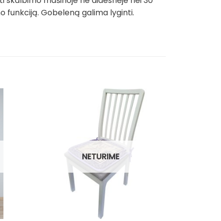
ti skalbimo mašinoje ne didesnėje nei 30
funkciją. Gobeleną galima lyginti.
Išpardavim
NETURIME