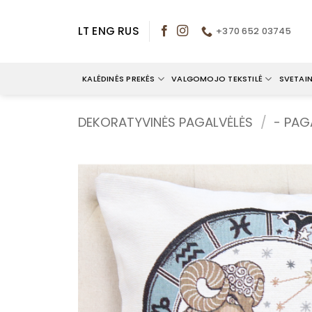
Skip
to
LT
ENG
RUS
+370 652 03745
content
KALĖDINĖS PREKĖS
VALGOMOJO TEKSTILĖ
SVETAIN
DEKORATYVINĖS PAGALVĖLĖS
/
- PAG