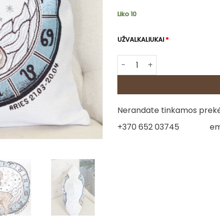
Liko 10
UŽVALKALIUKAI
*
produkto kiekis: Dvipusė go
Nerandate tinkamos prekės
+370 652 03745
em