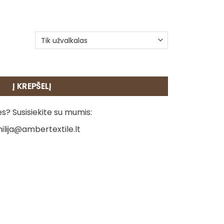
beleno pagalvėlė - Avinas
Į KREPŠELĮ
? Susisiekite su mumis:
ilija@ambertextile.lt