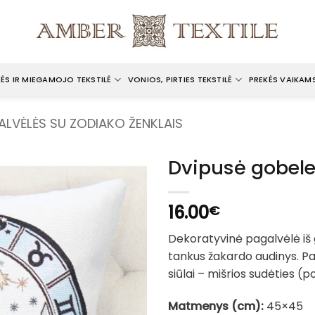
ĖS IR MIEGAMOJO TEKSTILĖ
VONIOS, PIRTIES TEKSTILĖ
PREKĖS VAIKAM
ALVĖLĖS SU ZODIAKO ŽENKLAIS
Dvipusė gobele
16.00
€
Dekoratyvinė pagalvėlė iš
tankus žakardo audinys. Pa
siūlai – mišrios sudėties (pol
Matmenys (cm):
45×45