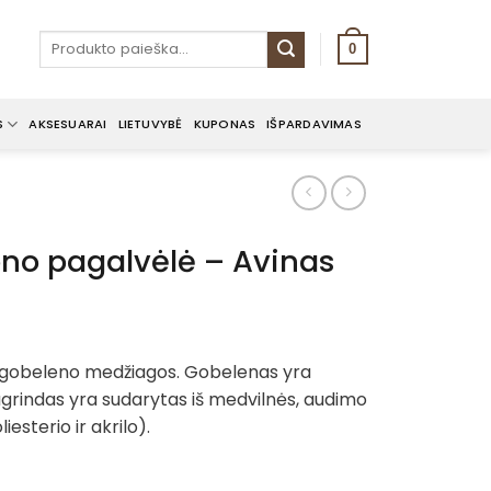
Ieškoti:
0
S
AKSESUARAI
LIETUVYBĖ
KUPONAS
IŠPARDAVIMAS
no pagalvėlė – Avinas
 gobeleno medžiagos. Gobelenas yra
grindas yra sudarytas iš medvilnės, audimo
iesterio ir akrilo).