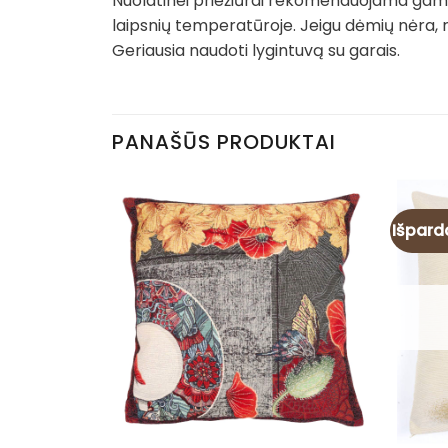
Nuolatinei priežiūrai rekomenduojama gamin
laipsnių temperatūroje. Jeigu dėmių nėra, 
Geriausia naudoti lygintuvą su garais.
PANAŠŪS PRODUKTAI
Išpard