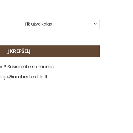
agalvėlė - Haskis
Į KREPŠELĮ
? Susisiekite su mumis:
ilija@ambertextile.lt