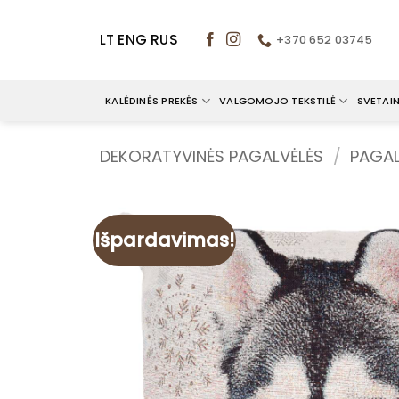
Skip
to
LT
ENG
RUS
+370 652 03745
content
KALĖDINĖS PREKĖS
VALGOMOJO TEKSTILĖ
SVETAIN
DEKORATYVINĖS PAGALVĖLĖS
/
PAGAL
Išpardavimas!