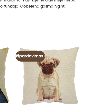
ti skalbimo mašinoje ne didesnėje nei 30
funkciją. Gobeleną galima lyginti.
Išpardavimas!
Išpardavim