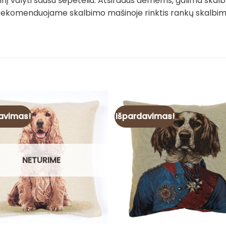
į valyti sausu šepetėliu. Atsiradus dėmėms, galima skalb
rekomenduojame skalbimo mašinoje rinktis rankų skalbimo 
avimas!
Išpardavimas!
NETURIME