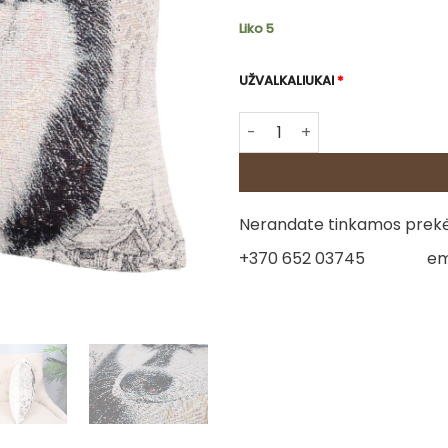
Liko 5
UŽVALKALIUKAI
*
produkto kiekis: Gobeleno p
Nerandate tinkamos prekės
+370 652 03745
em