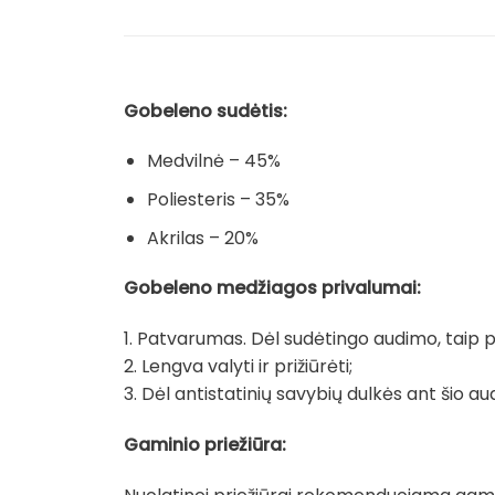
Gobeleno sudėtis:
Medvilnė – 45%
Poliesteris – 35%
Akrilas – 20%
Gobeleno medžiagos privalumai:
1. Patvarumas. Dėl sudėtingo audimo, taip pat
2. Lengva valyti ir prižiūrėti;
3. Dėl antistatinių savybių dulkės ant šio au
Gaminio priežiūra: