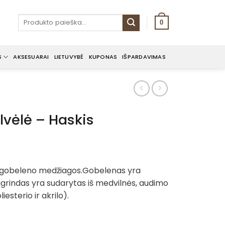
Ieškoti:
0
S
AKSESUARAI
LIETUVYBĖ
KUPONAS
IŠPARDAVIMAS
vėlė – Haskis
ent
e
š gobeleno medžiagos.Gobelenas yra
grindas yra sudarytas iš medvilnės, audimo
€.
iesterio ir akrilo).