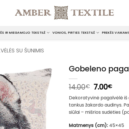
ĖS IR MIEGAMOJO TEKSTILĖ
VONIOS, PIRTIES TEKSTILĖ
PREKĖS VAIKAM
VĖLĖS SU ŠUNIMIS
Gobeleno pagal
Original
Curr
14.00
7.00
€
€
price
pric
Dekoratyvinė pagalvėlė i
was:
is:
tankus žakardo audinys. Pa
14.00€.
7.00
siūlai – mišrios sudėties (pol
Matmenys (cm):
45×45