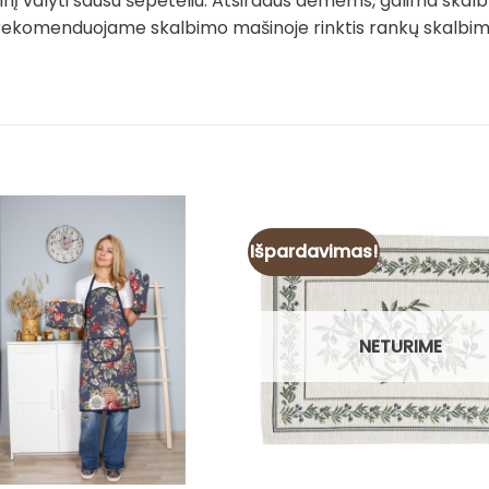
į valyti sausu šepetėliu. Atsiradus dėmėms, galima skalb
rekomenduojame skalbimo mašinoje rinktis rankų skalbimo 
Išpardavimas!
NETURIME