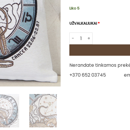
Liko 5
UŽVALKALIUKAI
*
produkto kiekis: Dvipusė go
Nerandate tinkamos prekės
+370 652 03745
em