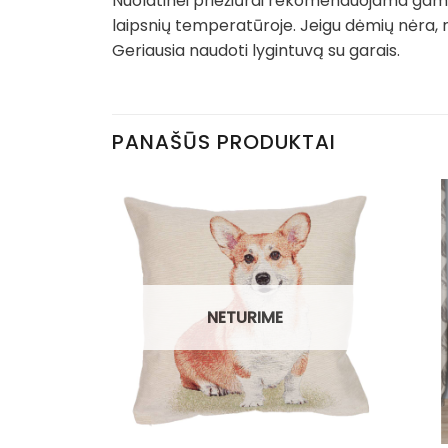
Nuolatinei priežiūrai rekomenduojama gamin
laipsnių temperatūroje. Jeigu dėmių nėra, 
Geriausia naudoti lygintuvą su garais.
PANAŠŪS PRODUKTAI
NETURIME