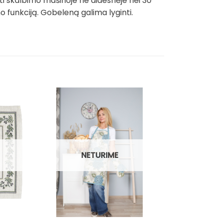
ti skalbimo mašinoje ne didesnėje nei 30
funkciją. Gobeleną galima lyginti.
Išpardavim
NETURIME