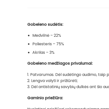
Gobeleno sudėtis:
Medvilnė – 22%
Poliesteris – 75%
Akrilas – 3%
Gobeleno medžiagos privalumai:
1. Patvarumas. Dėl sudėtingo audimo, taip pat
2. Lengva valyti ir prižiūrėti;
3. Dėl antistatinių savybių dulkės ant šio au
Gaminio priežiūra: