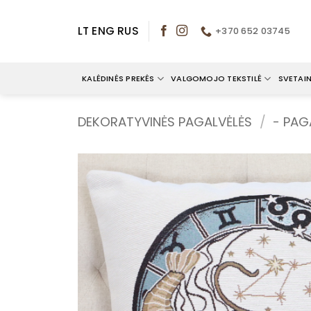
Skip
to
LT
ENG
RUS
+370 652 03745
content
KALĖDINĖS PREKĖS
VALGOMOJO TEKSTILĖ
SVETAIN
DEKORATYVINĖS PAGALVĖLĖS
/
- PAG