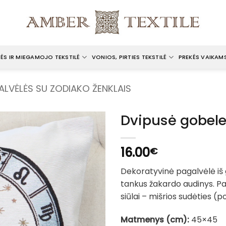
ĖS IR MIEGAMOJO TEKSTILĖ
VONIOS, PIRTIES TEKSTILĖ
PREKĖS VAIKAM
ALVĖLĖS SU ZODIAKO ŽENKLAIS
Dvipusė gobele
16.00
€
Dekoratyvinė pagalvėlė iš
tankus žakardo audinys. Pa
siūlai – mišrios sudėties (pol
Matmenys (cm):
45×45