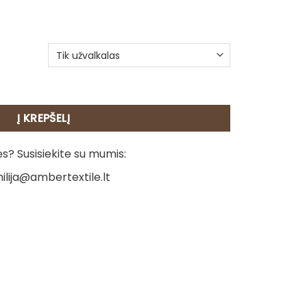
beleno pagalvėlė - Vėžys
Į KREPŠELĮ
? Susisiekite su mumis:
ilija@ambertextile.lt