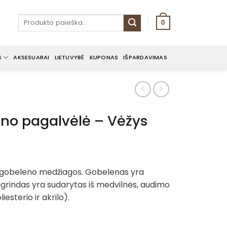
Ieškoti:
0
S
AKSESUARAI
LIETUVYBĖ
KUPONAS
IŠPARDAVIMAS
no pagalvėlė – Vėžys
 gobeleno medžiagos. Gobelenas yra
grindas yra sudarytas iš medvilnės, audimo
iesterio ir akrilo).