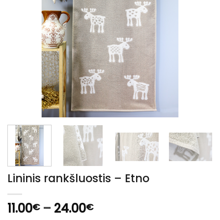
Lininis rankšluostis – Etno
Price
11.00
–
24.00
€
€
range: