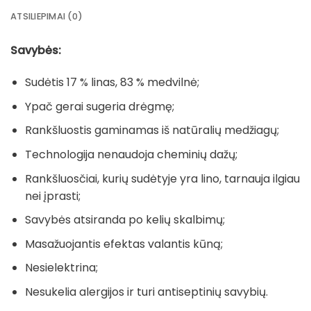
ATSILIEPIMAI (0)
Savybės:
Sudėtis 17 % linas, 83 % medvilnė;
Ypač gerai sugeria drėgmę;
Rankšluostis gaminamas iš natūralių medžiagų;
Technologija nenaudoja cheminių dažų;
Rankšluosčiai, kurių sudėtyje yra lino, tarnauja ilgiau
nei įprasti;
Savybės atsiranda po kelių skalbimų;
Masažuojantis efektas valantis kūną;
Nesielektrina;
Nesukelia alergijos ir turi antiseptinių savybių.