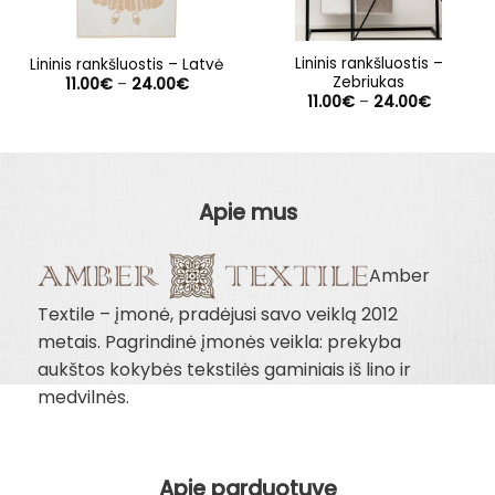
Lininis rankšluostis –
Lininis rankšluostis – Latvė
Zebriukas
Price
11.00
€
–
24.00
€
range:
Price
11.00
€
–
24.00
€
11.00€
range:
through
11.00€
24.00€
through
24.00€
Apie mus
Amber
Textile – įmonė, pradėjusi savo veiklą 2012
metais. Pagrindinė įmonės veikla: prekyba
aukštos kokybės tekstilės gaminiais iš lino ir
medvilnės.
Apie parduotuvę