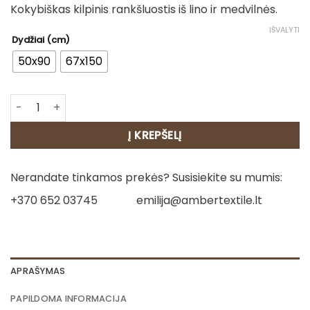
Kokybiškas kilpinis rankšluostis iš lino ir medvilnės.
11.00€
through
IŠVALYTI
Dydžiai (cm)
24.00€
50x90
67x150
produkto kiekis: Lininis rankšluostis - Etno
Į KREPŠELĮ
Nerandate tinkamos prekės? Susisiekite su mumis:
+370 652 03745
emilija@ambertextile.lt
APRAŠYMAS
PAPILDOMA INFORMACIJA