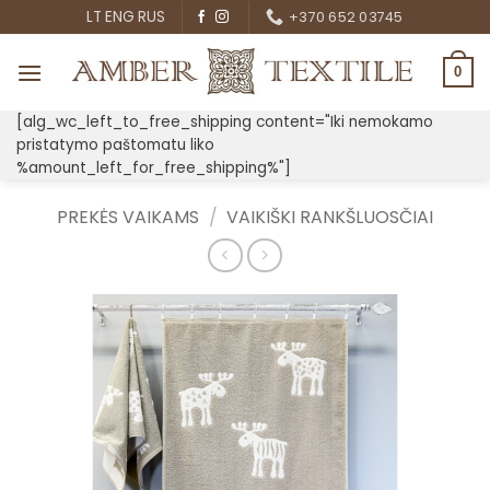
Skip
LT
ENG
RUS
+370 652 03745
to
content
0
[alg_wc_left_to_free_shipping content="Iki nemokamo
pristatymo paštomatu liko
%amount_left_for_free_shipping%"]
PREKĖS VAIKAMS
/
VAIKIŠKI RANKŠLUOSČIAI