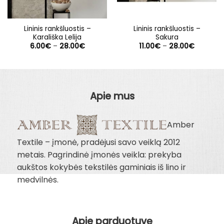
Lininis rankšluostis –
Lininis rankšluostis –
Karališka Lelija
Sakura
Price
Price
6.00
€
–
28.00
€
11.00
€
–
28.00
€
range:
range:
6.00€
11.00€
through
through
28.00€
28.00€
Apie mus
Amber
Textile – įmonė, pradėjusi savo veiklą 2012
metais. Pagrindinė įmonės veikla: prekyba
aukštos kokybės tekstilės gaminiais iš lino ir
medvilnės.
Apie parduotuvę