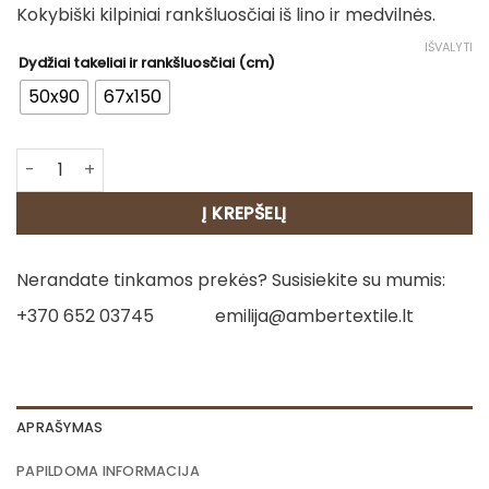
Kokybiški kilpiniai rankšluosčiai iš lino ir medvilnės.
11.00€
through
IŠVALYTI
Dydžiai takeliai ir rankšluosčiai (cm)
24.00€
50x90
67x150
produkto kiekis: Lininis rankšluostis - Krepšinis
Į KREPŠELĮ
Nerandate tinkamos prekės? Susisiekite su mumis:
+370 652 03745
emilija@ambertextile.lt
APRAŠYMAS
PAPILDOMA INFORMACIJA