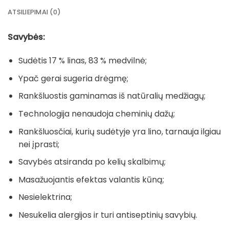
ATSILIEPIMAI (0)
Savybės:
Sudėtis 17 % linas, 83 % medvilnė;
Ypač gerai sugeria drėgmę;
Rankšluostis gaminamas iš natūralių medžiagų;
Technologija nenaudoja cheminių dažų;
Rankšluosčiai, kurių sudėtyje yra lino, tarnauja ilgiau
nei įprasti;
Savybės atsiranda po kelių skalbimų;
Masažuojantis efektas valantis kūną;
Nesielektrina;
Nesukelia alergijos ir turi antiseptinių savybių.