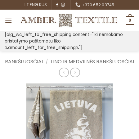
Skip
LT
ENG
RUS
+370 652 03745
to
content
0
[alg_wc_left_to_free_shipping content="Iki nemokamo
pristatymo paštomatu liko
%amount_left_for_free_shipping%"]
RANKŠLUOSČIAI
/
LINO IR MEDVILNĖS RANKŠLUOSČIAI