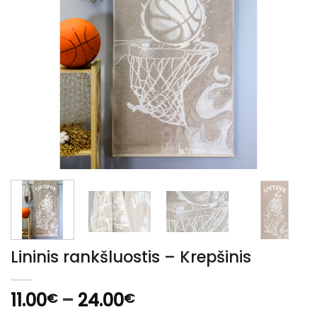
Lininis rankšluostis – Krepšinis
Price
11.00
–
24.00
€
€
range: