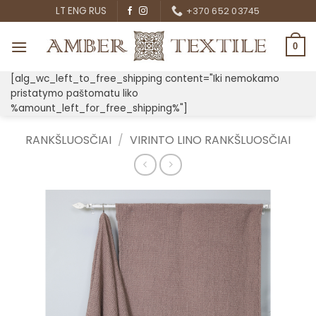
Skip
LT
ENG
RUS
+370 652 03745
to
content
0
[alg_wc_left_to_free_shipping content="Iki nemokamo
pristatymo paštomatu liko
%amount_left_for_free_shipping%"]
RANKŠLUOSČIAI
/
VIRINTO LINO RANKŠLUOSČIAI