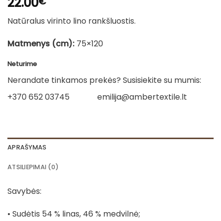
22.00
€
Natūralus virinto lino rankšluostis.
Matmenys (cm):
75×120
Neturime
Nerandate tinkamos prekės? Susisiekite su mumis:
+370 652 03745
emilija@ambertextile.lt
APRAŠYMAS
ATSILIEPIMAI (0)
Savybės:
• Sudėtis 54 % linas, 46 % medvilnė;