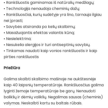
• Rankšluostis gaminamas iš natūralių medžiagų;
• Technologija nenaudoja cheminių dažų;
• Rankšluosčiai, kurių sudėtyje yra lino, tarnauja ilgiau
nei įprasti;
• Savybės atsiranda po kelių skalbimų;
• Masažuojantis efektas valantis kūną;
• Nesielektrina;
• Nesukelia alergijos ir turi antiseptinių savybių.
• Tinkamas naudoti kaip vonios rankšluostis ir kaip
pirties rankšluostis
Priežiūra
Galima skalbti skalbimo mašinoje ne aukštesnėje
kaip 40 laipsnių temperatūroje. Rankšluosčius galima
lyginti žemoje temperatūroje be garų. Nenaudoti
baliklių ir dėmių valiklių. Negalimas sausas (cheminis)
valymas. Neskalbti kartu su baltais rūbais.