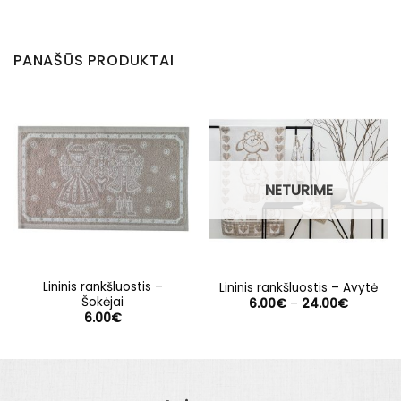
PANAŠŪS PRODUKTAI
NETURIME
Lininis rankšluostis –
Lininis rankšluostis – Avytė
Šokėjai
Price
6.00
€
–
24.00
€
range:
6.00
€
6.00€
through
24.00€