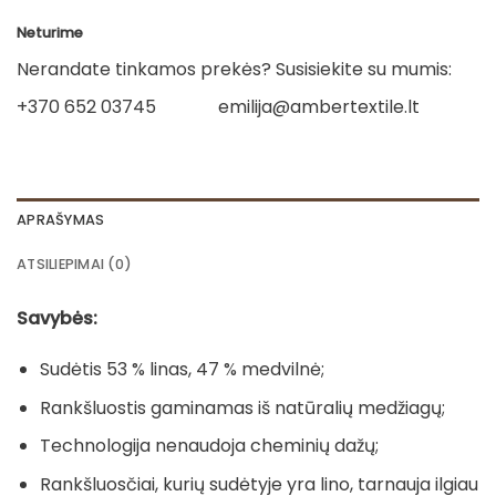
Neturime
Nerandate tinkamos prekės? Susisiekite su mumis:
+370 652 03745
emilija@ambertextile.lt
APRAŠYMAS
ATSILIEPIMAI (0)
Savybės:
Sudėtis 53 % linas, 47 % medvilnė;
Rankšluostis gaminamas iš natūralių medžiagų;
Technologija nenaudoja cheminių dažų;
Rankšluosčiai, kurių sudėtyje yra lino, tarnauja ilgiau