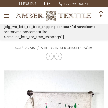
Skip
LT
ENG
RUS
+370 652 03745
to
content
0
[alg_wc_left_to_free_shipping content="Iki nemokamo
pristatymo paštomatu liko
%amount_left_for_free_shipping%"]
KALĖDOMS
/
VIRTUVINIAI RANKŠLUOSČIAI