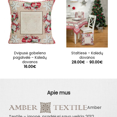
Dvipusė gobeleno
Staltiesė – Kalėdų
pagalvėlė – Kalėdų
dovanos
dovanos
Price
28.00
€
–
90.00
€
range:
16.00
€
28.00€
through
90.00€
Apie mus
Amber
Textile – įmonė, pradėjusi savo veiklą 2012