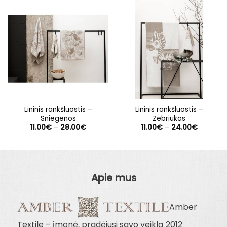
Lininis rankšluostis –
Lininis rankšluostis –
Sniegenos
Zebriukas
Price
Price
11.00
€
–
28.00
€
11.00
€
–
24.00
€
range:
range:
11.00€
11.00€
through
through
28.00€
24.00€
Apie mus
Amber
Textile – įmonė, pradėjusi savo veiklą 2012