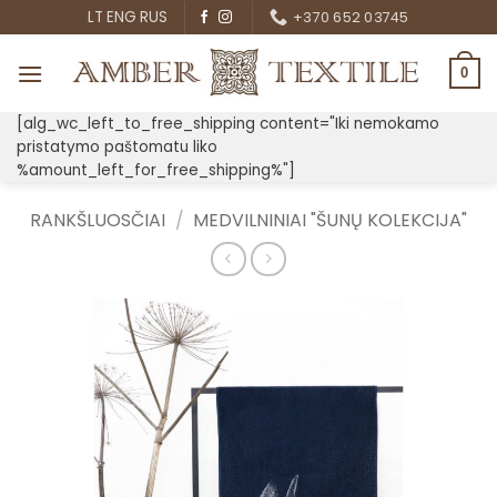
Skip
LT
ENG
RUS
+370 652 03745
to
content
0
[alg_wc_left_to_free_shipping content="Iki nemokamo
pristatymo paštomatu liko
%amount_left_for_free_shipping%"]
RANKŠLUOSČIAI
/
MEDVILNINIAI "ŠUNŲ KOLEKCIJA"