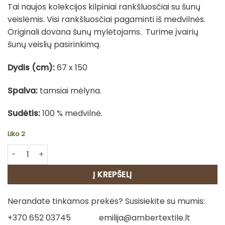
Tai naujos kolekcijos kilpiniai rankšluosčiai su šunų
veislėmis. Visi rankšluosčiai pagaminti iš medvilnės.
Originali dovana šunų mylėtojams. Turime įvairių
šunų veislių pasirinkimą.
Dydis (cm):
67 x 150
Spalva:
tamsiai mėlyna.
Sudėtis:
100 % medvilnė.
Liko 2
produkto kiekis: Medv. rankšluostis - Šnauceris
Į KREPŠELĮ
Nerandate tinkamos prekės? Susisiekite su mumis:
+370 652 03745
emilija@ambertextile.lt