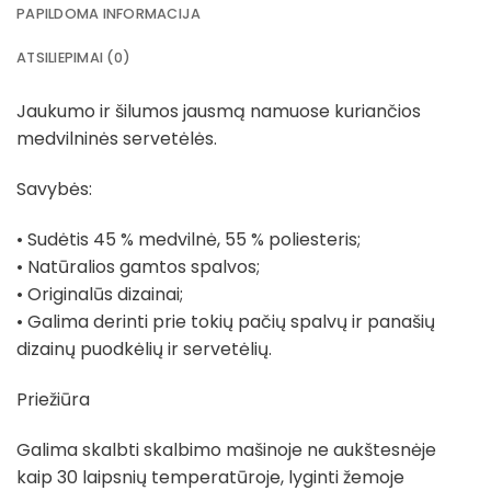
PAPILDOMA INFORMACIJA
ATSILIEPIMAI (0)
Jaukumo ir šilumos jausmą namuose kuriančios
medvilninės servetėlės.
Savybės:
• Sudėtis 45 % medvilnė, 55 % poliesteris;
• Natūralios gamtos spalvos;
• Originalūs dizainai;
• Galima derinti prie tokių pačių spalvų ir panašių
dizainų puodkėlių ir servetėlių.
Priežiūra
Galima skalbti skalbimo mašinoje ne aukštesnėje
kaip 30 laipsnių temperatūroje, lyginti žemoje