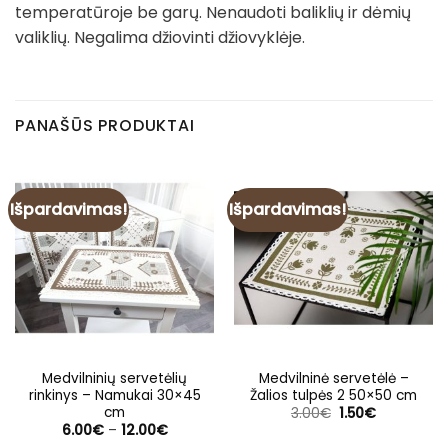
temperatūroje be garų. Nenaudoti baliklių ir dėmių
valiklių. Negalima džiovinti džiovyklėje.
PANAŠŪS PRODUKTAI
Išpardavimas!
Išpardavimas!
Medvilninių servetėlių
Medvilninė servetėlė –
rinkinys – Namukai 30×45
Žalios tulpės 2 50×50 cm
cm
Original
Current
3.00
€
1.50
€
price
price
Price
6.00
€
–
12.00
€
was:
is:
range: