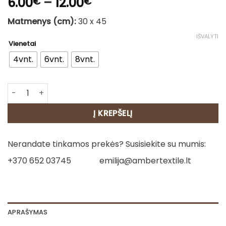
Price
6.00
–
12.00
€
€
range:
Matmenys (cm):
30 x 45
6.00€
through
IŠVALYTI
Vienetai
12.00€
4vnt.
6vnt.
8vnt.
produkto kiekis: Medvilninių servetėlių rinkinys - Rudos T
Į KREPŠELĮ
Nerandate tinkamos prekės? Susisiekite su mumis:
+370 652 03745
emilija@ambertextile.lt
APRAŠYMAS