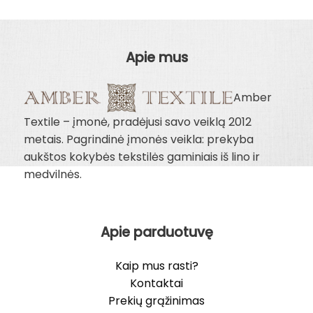
3.00€.
1.50€.
6.00€
through
12.00€
Apie mus
Amber
Textile – įmonė, pradėjusi savo veiklą 2012
metais. Pagrindinė įmonės veikla: prekyba
aukštos kokybės tekstilės gaminiais iš lino ir
medvilnės.
Apie parduotuvę
Kaip mus rasti?
Kontaktai
Prekių grąžinimas