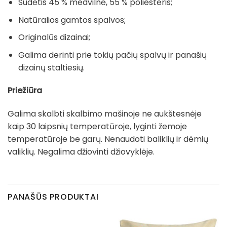
Sudėtis 45 % medvilnė, 55 % poliesteris;
Natūralios gamtos spalvos;
Originalūs dizainai;
Galima derinti prie tokių pačių spalvų ir panašių
dizainų staltiesių.
Priežiūra
Galima skalbti skalbimo mašinoje ne aukštesnėje
kaip 30 laipsnių temperatūroje, lyginti žemoje
temperatūroje be garų. Nenaudoti baliklių ir dėmių
valiklių. Negalima džiovinti džiovyklėje.
PANAŠŪS PRODUKTAI