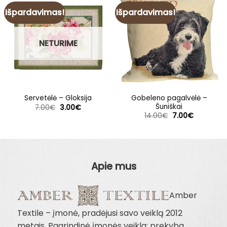
Išpardavimas!
Išpardavimas!
NETURIME
Gobeleno pagalvėlė –
Servetėlė – Gloksija
Šuniškai
Original
Current
7.00
€
3.00
€
price
price
Original
Current
14.00
€
7.00
€
was:
is:
price
price
7.00€.
3.00€.
was:
is:
14.00€.
7.00€.
Apie mus
Amber
Textile – įmonė, pradėjusi savo veiklą 2012
metais. Pagrindinė įmonės veikla: prekyba