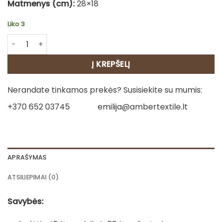
Matmenys (cm):
28×18
Liko 3
produkto kiekis: Medvilninė virtuvės pirštinė - Rudos tulpė
Į KREPŠELĮ
Nerandate tinkamos prekės? Susisiekite su mumis:
+370 652 03745
emilija@ambertextile.lt
APRAŠYMAS
ATSILIEPIMAI (0)
Savybės: