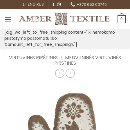
Skip
LT
ENG
RUS
+370 652 03745
to
content
0
[alg_wc_left_to_free_shipping content="Iki nemokamo
pristatymo paštomatu liko
%amount_left_for_free_shipping%"]
VIRTUVINĖS PIRŠTINĖS
/
MEDVILNINĖS VIRTUVINĖS
PIRŠTINĖS