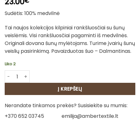
23.00
€
Sudėtis: 100% medvilnė
Tai naujos kolekcijos kilpiniai rankšluosčiai su šunų
veislėmis. Visi rankšluosčiai pagaminti iš medvilnės.
Originali dovana šunų mylėtojams. Turime įvairių šunų
veislių pasirinkimą. Pavaizduotas šuo – Dalmantinas.
Liko 2
produkto kiekis: Medvilninis rankšluostis - Dalmantinas
Į KREPŠELĮ
Nerandate tinkamos prekės? Susisiekite su mumis:
+370 652 03745
emilija@ambertextile.lt