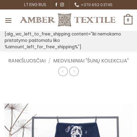
Skip
LT
ENG
RUS
+370 652 03745
to
content
0
[alg_wc_left_to_free_shipping content="Iki nemokamo
pristatymo paštomatu liko
%amount_left_for_free_shipping%"]
RANKŠLUOSČIAI
/
MEDVILNINIAI "ŠUNŲ KOLEKCIJA"