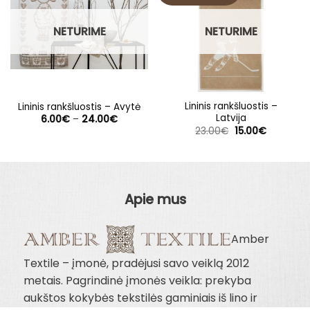
NETURIME
NETURIME
Lininis rankšluostis –
Lininis rankšluostis – Avytė
Latvija
Price
6.00
€
–
24.00
€
range:
Original
Current
23.00
€
15.00
€
6.00€
price
price
through
was:
is:
24.00€
23.00€.
15.00€.
Apie mus
Amber
Textile – įmonė, pradėjusi savo veiklą 2012
metais. Pagrindinė įmonės veikla: prekyba
aukštos kokybės tekstilės gaminiais iš lino ir