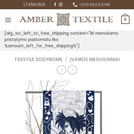
Skip
LT
ENG
RUS
+370 652 03745
to
content
0
[alg_wc_left_to_free_shipping content="Iki nemokamo
pristatymo paštomatu liko
%amount_left_for_free_shipping%"]
TEKSTILĖ SODYBOMS
/
ĮVAIRŪS MEDVILNINIAI