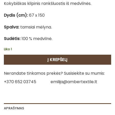
Kokybiškas kilpinis rankšluostis iš medvilnės.
Dydis (cm):
67 x 150
Spalva:
tamsiai mėlyna.
Sudėtis:
100 % medvilnė.
Liko 1
Į KREPŠELĮ
Nerandate tinkamos prekės? Susisiekite su mumis:
+370 652 03745
emilija@ambertextile.lt
APRAŠYMAS