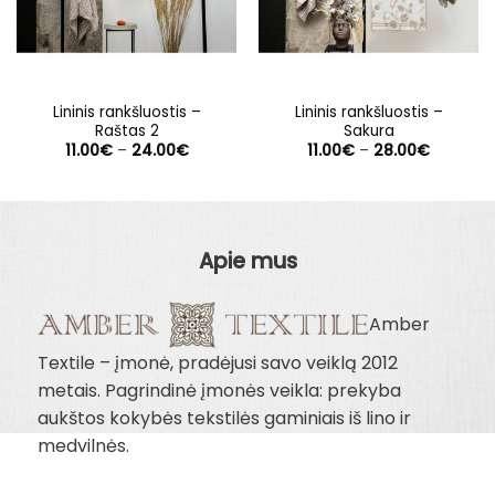
Lininis rankšluostis –
Lininis rankšluostis –
Raštas 2
Sakura
Price
Price
11.00
€
–
24.00
€
11.00
€
–
28.00
€
range:
range:
11.00€
11.00€
through
through
24.00€
28.00€
Apie mus
Amber
Textile – įmonė, pradėjusi savo veiklą 2012
metais. Pagrindinė įmonės veikla: prekyba
aukštos kokybės tekstilės gaminiais iš lino ir
medvilnės.