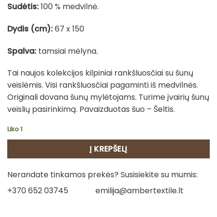
Sudėtis:
100 % medvilnė.
Dydis (cm):
67 x 150
Spalva:
tamsiai mėlyna.
Tai naujos kolekcijos kilpiniai rankšluosčiai su šunų
veislėmis. Visi rankšluosčiai pagaminti iš medvilnės.
Originali dovana šunų mylėtojams. Turime įvairių šunų
veislių pasirinkimą. Pavaizduotas šuo – Šeltis.
Liko 1
Į KREPŠELĮ
Nerandate tinkamos prekės? Susisiekite su mumis:
+370 652 03745
emilija@ambertextile.lt