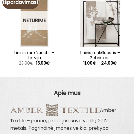
Išpardavimas!
NETURIME
Lininis rankšluostis –
Lininis rankšluostis –
Latvija
Zebriukas
Original
Current
Price
23.00
€
15.00
€
11.00
€
–
24.00
€
price
price
range:
was:
is:
11.00€
23.00€.
15.00€.
through
24.00€
Apie mus
Amber
Textile – įmonė, pradėjusi savo veiklą 2012
metais. Pagrindinė įmonės veikla: prekyba