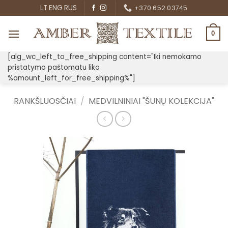
Skip
LT
ENG
RUS
+370 652 03745
to
content
0
[alg_wc_left_to_free_shipping content="Iki nemokamo
pristatymo paštomatu liko
%amount_left_for_free_shipping%"]
RANKŠLUOSČIAI
/
MEDVILNINIAI "ŠUNŲ KOLEKCIJA"