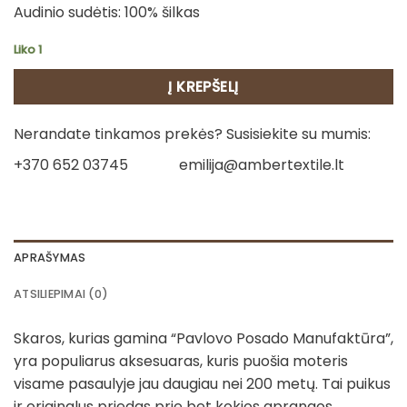
Audinio sudėtis: 100% šilkas
Liko 1
Į KREPŠELĮ
Nerandate tinkamos prekės? Susisiekite su mumis:
+370 652 03745
emilija@ambertextile.lt
APRAŠYMAS
ATSILIEPIMAI (0)
Skaros, kurias gamina “Pavlovo Posado Manufaktūra”,
yra populiarus aksesuaras, kuris puošia moteris
visame pasaulyje jau daugiau nei 200 metų. Tai puikus
ir originalus priedas prie bet kokios aprangos.