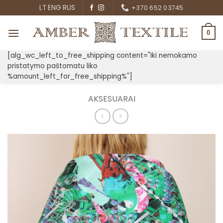
Skip
LT
ENG
RUS
+370 652 03745
to
content
0
[alg_wc_left_to_free_shipping content="Iki nemokamo
pristatymo paštomatu liko
%amount_left_for_free_shipping%"]
AKSESUARAI