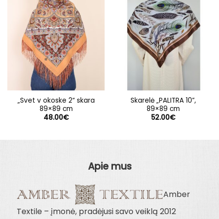
„Svet v okoske 2“ skara
Skarelė „PALITRA 10”,
89×89 cm
89×89 cm
48.00
€
52.00
€
Apie mus
Amber
Textile – įmonė, pradėjusi savo veiklą 2012