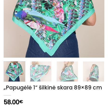
„Papugėlė 1“ šilkinė skara 89×89 cm
58.00
€