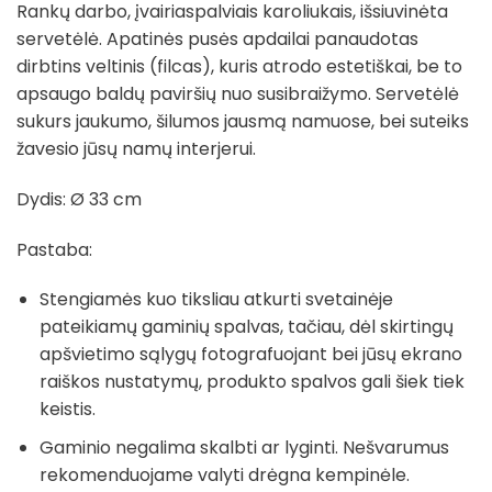
Rankų darbo, įvairiaspalviais karoliukais, išsiuvinėta
servetėlė. Apatinės pusės apdailai panaudotas
dirbtins veltinis (filcas), kuris atrodo estetiškai, be to
apsaugo baldų paviršių nuo susibraižymo. Servetėlė
sukurs jaukumo, šilumos jausmą namuose, bei suteiks
žavesio jūsų namų interjerui.
Dydis: Ø 33 cm
Pastaba:
Stengiamės kuo tiksliau atkurti svetainėje
pateikiamų gaminių spalvas, tačiau, dėl skirtingų
apšvietimo sąlygų fotografuojant bei jūsų ekrano
raiškos nustatymų, produkto spalvos gali šiek tiek
keistis.
Gaminio negalima skalbti ar lyginti. Nešvarumus
rekomenduojame valyti drėgna kempinėle.