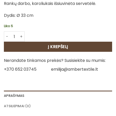
Rankų darbo, karoliukais išsiuvinėta servetėlė.
Dydis: Ø 33 cm
Liko 5
produkto kiekis: Servetėlė iš karoliukų - Raštas 10
Į KREPŠELĮ
Nerandate tinkamos prekės? Susisiekite su mumis:
+370 652 03745
emilija@ambertextile.lt
APRAŠYMAS
ATSILIEPIMAI (0)