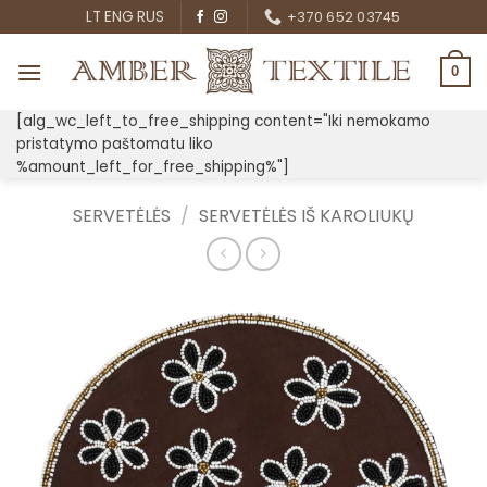
Skip
LT
ENG
RUS
+370 652 03745
to
content
0
[alg_wc_left_to_free_shipping content="Iki nemokamo
pristatymo paštomatu liko
%amount_left_for_free_shipping%"]
SERVETĖLĖS
/
SERVETĖLĖS IŠ KAROLIUKŲ