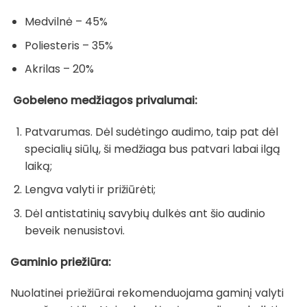
Medvilnė – 45%
Poliesteris – 35%
Akrilas – 20%
Gobeleno medžiagos privalumai:
Patvarumas. Dėl sudėtingo audimo, taip pat dėl
specialių siūlų, ši medžiaga bus patvari labai ilgą
laiką;
Lengva valyti ir prižiūrėti;
Dėl antistatinių savybių dulkės ant šio audinio
beveik nenusistovi.
Gaminio priežiūra:
Nuolatinei priežiūrai rekomenduojama gaminį valyti