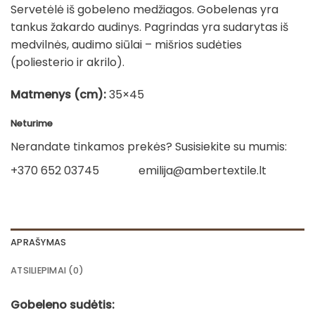
Servetėlė iš gobeleno medžiagos. Gobelenas yra
tankus žakardo audinys. Pagrindas yra sudarytas iš
medvilnės, audimo siūlai – mišrios sudėties
(poliesterio ir akrilo).
Matmenys (cm):
35×45
Neturime
Nerandate tinkamos prekės? Susisiekite su mumis:
+370 652 03745
emilija@ambertextile.lt
APRAŠYMAS
ATSILIEPIMAI (0)
Gobeleno sudėtis: