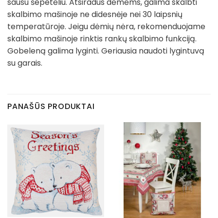
sausu šepetėliu. Atsiradus dėmėms, galima skalbti
skalbimo mašinoje ne didesnėje nei 30 laipsnių
temperatūroje. Jeigu dėmių nėra, rekomenduojame
skalbimo mašinoje rinktis rankų skalbimo funkciją.
Gobeleną galima lyginti. Geriausia naudoti lygintuvą
su garais.
PANAŠŪS PRODUKTAI