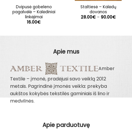
Dvipusė gobeleno
Staltiesė – Kalėdų
pagalvėlė – Kalėdiniai
dovanos
linkėjimai
Price
28.00
€
–
90.00
€
range:
16.00
€
28.00€
through
90.00€
Apie mus
Amber
Textile – įmonė, pradėjusi savo veiklą 2012
metais. Pagrindinė įmonės veikla: prekyba
aukštos kokybės tekstilės gaminiais iš lino ir
medvilnės.
Apie parduotuvę