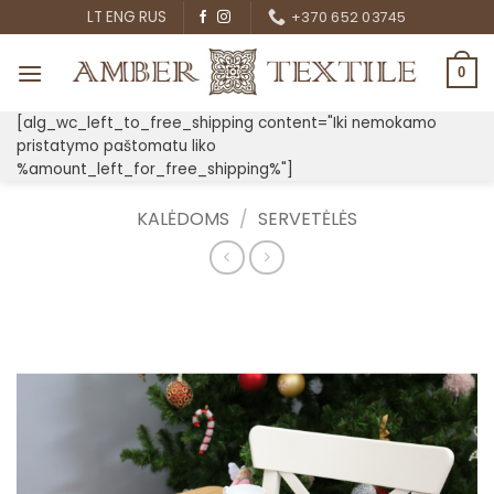
Skip
LT
ENG
RUS
+370 652 03745
to
content
0
[alg_wc_left_to_free_shipping content="Iki nemokamo
pristatymo paštomatu liko
%amount_left_for_free_shipping%"]
KALĖDOMS
/
SERVETĖLĖS